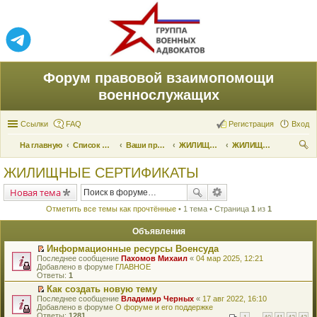
Форум правовой взаимопомощи
военнослужащих
Ссылки
FAQ
Регистрация
Вход
На главную
Список форумов
Ваши права и их реализация
ЖИЛИЩНЫЕ ВОПРОСЫ
ЖИЛИЩНЫЕ СЕРТИФИКАТЫ
ои
ЖИЛИЩНЫЕ СЕРТИФИКАТЫ
ск
Новая тема
Отметить все темы как прочтённые
• 1 тема • Страница
1
из
1
Объявления
Информационные ресурсы Военсуда
П
Последнее сообщение
Пахомов Михаил
«
04 мар 2025, 12:21
е
Добавлено в форуме
ГЛАВНОЕ
р
Ответы:
1
е
Как создать новую тему
й
П
Последнее сообщение
т
Владимир Черных
«
17 авг 2022, 16:10
е
Добавлено в форуме
и
О форуме и его поддержке
р
Ответы:
к
1281