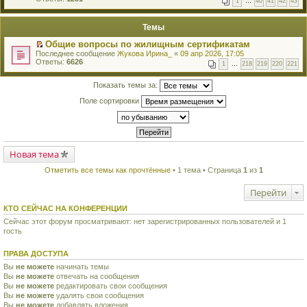
1
…
40
41
42
43
е
п
й
е
т
р
Темы
и
в
к
о
Общие вопросы по жилищным сертификатам
п
м
П
Последнее сообщение
Жукова Ирина_
«
09 апр 2026, 17:05
е
у
е
Ответы:
6626
р
н
1
…
218
219
220
221
р
в
е
е
о
п
й
Показать темы за:
м
р
т
у
о
Поле сортировки
и
н
ч
к
е
и
п
п
т
е
р
а
р
о
н
в
ч
н
о
Новая тема
и
о
м
т
м
у
а
Отметить все темы как прочтённые
• 1 тема • Страница
1
из
1
у
н
н
с
е
н
о
Перейти
п
о
о
р
м
б
о
КТО СЕЙЧАС НА КОНФЕРЕНЦИИ
у
щ
ч
с
е
Сейчас этот форум просматривают: нет зарегистрированных пользователей и 1
и
о
н
гость
т
о
и
а
б
ю
н
щ
ПРАВА ДОСТУПА
н
е
о
Вы
не можете
начинать темы
н
м
Вы
не можете
и
отвечать на сообщения
у
ю
Вы
не можете
редактировать свои сообщения
с
Вы
не можете
удалять свои сообщения
о
Вы
не можете
добавлять вложения
о