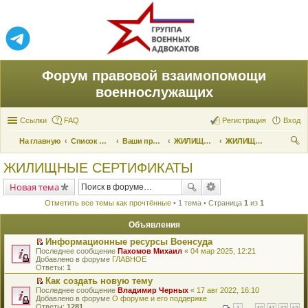
Форум правовой взаимопомощи
военнослужащих
Ссылки
FAQ
Регистрация
Вход
На главную
Список форумов
Ваши права и их реализация
ЖИЛИЩНЫЕ ВОПРОСЫ
ЖИЛИЩНЫЕ СЕРТИФИКАТЫ
ои
ЖИЛИЩНЫЕ СЕРТИФИКАТЫ
ск
Новая тема
Отметить все темы как прочтённые
• 1 тема • Страница
1
из
1
Объявления
Информационные ресурсы Военсуда
П
Последнее сообщение
Пахомов Михаил
«
04 мар 2025, 12:21
е
Добавлено в форуме
ГЛАВНОЕ
р
Ответы:
1
е
Как создать новую тему
й
П
Последнее сообщение
т
Владимир Черных
«
17 авг 2022, 16:10
е
Добавлено в форуме
и
О форуме и его поддержке
р
Ответы:
к
1281