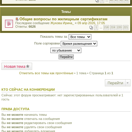
1
…
40
41
42
43
е
п
й
е
т
р
Темы
и
в
к
о
Общие вопросы по жилищным сертификатам
п
м
П
Последнее сообщение
Жукова Ирина_
«
09 апр 2026, 17:05
е
у
е
Ответы:
6626
р
н
1
…
218
219
220
221
р
в
е
е
о
п
й
Показать темы за:
м
р
т
у
о
Поле сортировки
и
н
ч
к
е
и
п
п
т
е
р
а
р
о
н
в
ч
н
о
Новая тема
и
о
м
т
м
у
а
Отметить все темы как прочтённые
• 1 тема • Страница
1
из
1
у
н
н
с
е
н
о
Перейти
п
о
о
р
м
б
о
КТО СЕЙЧАС НА КОНФЕРЕНЦИИ
у
щ
ч
с
е
Сейчас этот форум просматривают: нет зарегистрированных пользователей и 1
и
о
н
гость
т
о
и
а
б
ю
н
щ
ПРАВА ДОСТУПА
н
е
о
Вы
не можете
начинать темы
н
м
Вы
не можете
и
отвечать на сообщения
у
ю
Вы
не можете
редактировать свои сообщения
с
Вы
не можете
удалять свои сообщения
о
Вы
не можете
добавлять вложения
о