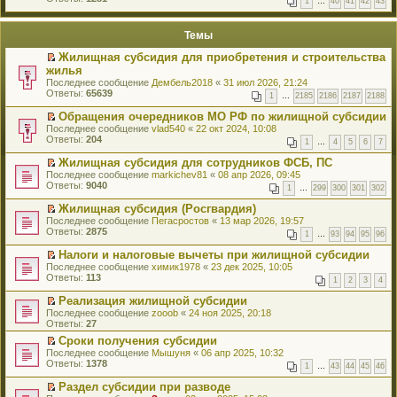
1
…
40
41
42
43
е
п
й
е
т
р
Темы
и
в
к
о
Жилищная субсидия для приобретения и строительства
п
м
П
жилья
е
у
е
р
Последнее сообщение
Дембель2018
«
31 июл 2026, 21:24
н
р
в
Ответы:
65639
е
1
…
2185
2186
2187
2188
е
о
п
й
м
р
Обращения очередников МО РФ по жилищной субсидии
т
у
о
П
Последнее сообщение
vlad540
«
22 окт 2024, 10:08
и
н
ч
е
Ответы:
204
к
1
…
4
5
6
7
е
и
р
п
п
т
е
Жилищная субсидия для сотрудников ФСБ, ПС
е
р
а
й
П
р
Последнее сообщение
markichev81
«
08 апр 2026, 09:45
о
н
т
е
в
Ответы:
9040
ч
1
…
299
300
301
302
н
и
р
о
и
о
к
е
м
Жилищная субсидия (Росгвардия)
т
м
п
й
у
П
а
Последнее сообщение
Пегасростов
«
13 мар 2026, 19:57
у
е
т
н
е
н
Ответы:
2875
с
р
1
…
93
94
95
96
и
е
р
н
о
в
к
п
е
о
о
о
Налоги и налоговые вычеты при жилищной субсидии
п
р
й
м
б
м
П
Последнее сообщение
химик1978
«
23 дек 2025, 10:05
е
о
т
у
щ
у
е
Ответы:
113
р
ч
1
2
3
4
и
с
е
н
р
в
и
к
о
н
е
е
о
Реализация жилищной субсидии
т
п
о
и
п
й
м
П
а
Последнее сообщение
zooob
«
24 ноя 2025, 20:18
е
б
ю
р
т
у
е
н
Ответы:
27
р
щ
о
и
н
р
н
в
е
ч
к
Сроки получения субсидии
е
е
о
о
н
и
п
П
Последнее сообщение
п
й
Мышуня
«
06 апр 2025, 10:32
м
м
и
т
е
е
Ответы:
р
т
1378
у
у
1
…
43
44
45
46
ю
а
р
р
о
и
с
н
н
в
е
ч
к
о
Раздел субсидии при разводе
е
н
о
й
и
п
о
П