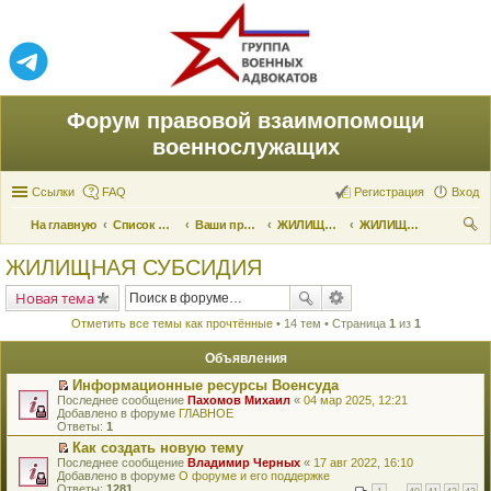
Форум правовой взаимопомощи
военнослужащих
Ссылки
FAQ
Регистрация
Вход
На главную
Список форумов
Ваши права и их реализация
ЖИЛИЩНЫЕ ВОПРОСЫ
ЖИЛИЩНАЯ СУБСИДИЯ
ои
ЖИЛИЩНАЯ СУБСИДИЯ
ск
Новая тема
Отметить все темы как прочтённые
• 14 тем • Страница
1
из
1
Объявления
Информационные ресурсы Военсуда
П
Последнее сообщение
Пахомов Михаил
«
04 мар 2025, 12:21
е
Добавлено в форуме
ГЛАВНОЕ
р
Ответы:
1
е
Как создать новую тему
й
П
Последнее сообщение
т
Владимир Черных
«
17 авг 2022, 16:10
е
Добавлено в форуме
и
О форуме и его поддержке
р
Ответы:
к
1281