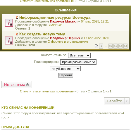
Отметить все темы как прочтённые
• 0 тем • Страница
1
из
1
Объявления
Информационные ресурсы Военсуда
П
Последнее сообщение
Пахомов Михаил
«
04 мар 2025, 12:21
е
Добавлено в форуме
ГЛАВНОЕ
р
Ответы:
1
е
Как создать новую тему
й
П
Последнее сообщение
т
Владимир Черных
«
17 авг 2022, 16:10
е
Добавлено в форуме
и
О форуме и его поддержке
р
Ответы:
к
1281
1
…
40
41
42
43
е
п
й
е
т
Показать темы за:
р
и
в
Поле сортировки
к
о
п
м
е
у
р
н
в
е
о
п
м
Новая тема
р
у
о
н
ч
Отметить все темы как прочтённые
• 0 тем • Страница
1
из
1
е
и
п
т
Перейти
р
а
о
н
ч
КТО СЕЙЧАС НА КОНФЕРЕНЦИИ
н
и
о
Сейчас этот форум просматривают: нет зарегистрированных пользователей и 24
т
м
гостя
а
у
н
с
н
о
ПРАВА ДОСТУПА
о
о