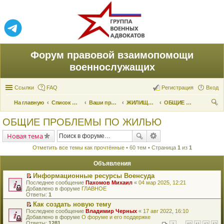
Форум правовой взаимопомощи
военнослужащих
Ссылки
FAQ
Регистрация
Вход
На главную
Список форумов
Ваши права и их реализация
ЖИЛИЩНЫЕ ВОПРОСЫ
ОБЩИЕ ПРОБЛЕМЫ ПО ЖИЛЬЮ
ои
ОБЩИЕ ПРОБЛЕМЫ ПО ЖИЛЬЮ
ск
Новая тема
Отметить все темы как прочтённые
• 60 тем • Страница
1
из
1
Объявления
Информационные ресурсы Военсуда
П
Последнее сообщение
Пахомов Михаил
«
04 мар 2025, 12:21
е
Добавлено в форуме
ГЛАВНОЕ
р
Ответы:
1
е
Как создать новую тему
й
П
Последнее сообщение
т
Владимир Черных
«
17 авг 2022, 16:10
е
Добавлено в форуме
и
О форуме и его поддержке
р
Ответы:
к
1281