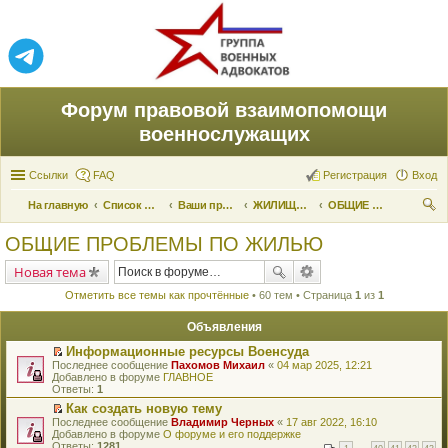
Форум правовой взаимопомощи
военнослужащих
Ссылки
FAQ
Регистрация
Вход
На главную
Список форумов
Ваши права и их реализация
ЖИЛИЩНЫЕ ВОПРОСЫ
ОБЩИЕ ПРОБЛЕМЫ ПО ЖИЛЬЮ
ои
ОБЩИЕ ПРОБЛЕМЫ ПО ЖИЛЬЮ
ск
Новая тема
Отметить все темы как прочтённые
• 60 тем • Страница
1
из
1
Объявления
Информационные ресурсы Военсуда
П
Последнее сообщение
Пахомов Михаил
«
04 мар 2025, 12:21
е
Добавлено в форуме
ГЛАВНОЕ
р
Ответы:
1
е
Как создать новую тему
й
П
Последнее сообщение
т
Владимир Черных
«
17 авг 2022, 16:10
е
Добавлено в форуме
и
О форуме и его поддержке
р
Ответы:
к
1281