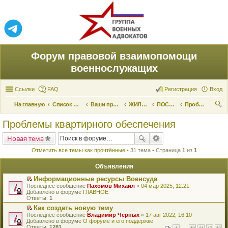
Форум правовой взаимопомощи
военнослужащих
Ссылки
FAQ
Регистрация
Вход
На главную
Список форумов
Ваши права и их реализация
ЖИЛИЩНЫЕ ВОПРОСЫ
ПОСТОЯННЫЕ КВАРТИРЫ
Проблемы квартирного обеспечения
ои
Проблемы квартирного обеспечения
ск
Новая тема
Отметить все темы как прочтённые
• 31 тема • Страница
1
из
1
Объявления
Информационные ресурсы Военсуда
П
Последнее сообщение
Пахомов Михаил
«
04 мар 2025, 12:21
е
Добавлено в форуме
ГЛАВНОЕ
р
Ответы:
1
е
Как создать новую тему
й
П
Последнее сообщение
т
Владимир Черных
«
17 авг 2022, 16:10
е
Добавлено в форуме
и
О форуме и его поддержке
р
Ответы:
к
1281