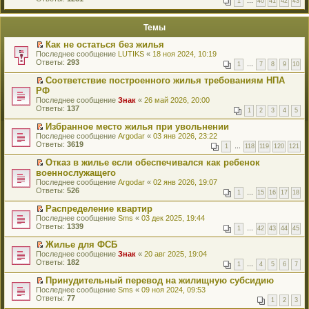
1
…
40
41
42
43
е
п
й
е
т
р
Темы
и
в
к
о
Как не остаться без жилья
п
м
П
Последнее сообщение
LUTIKS
«
18 ноя 2024, 10:19
е
у
е
Ответы:
293
р
н
1
…
7
8
9
10
р
в
е
е
о
Соответствие построенного жилья требованиям НПА
п
й
м
П
РФ
р
т
у
е
о
Последнее сообщение
Знак
«
26 май 2026, 20:00
и
н
р
ч
Ответы:
137
к
1
2
3
4
5
е
е
и
п
п
й
т
Избранное место жилья при увольнении
е
р
т
а
П
р
Последнее сообщение
Argodar
«
03 янв 2026, 23:22
о
и
н
е
в
Ответы:
3619
ч
к
1
…
118
119
120
121
н
р
о
и
п
о
е
м
Отказ в жилье если обеспечивался как ребенок
т
е
м
й
у
П
а
р
военнослужащего
у
т
н
е
н
в
с
Последнее сообщение
Argodar
«
02 янв 2026, 19:07
и
е
р
н
о
о
Ответы:
526
к
п
1
…
15
16
17
18
е
о
м
о
п
р
й
м
у
б
Распределение квартир
е
о
т
у
н
щ
П
р
ч
Последнее сообщение
Sms
«
03 дек 2025, 19:44
и
с
е
е
е
в
и
Ответы:
1339
к
о
п
1
…
42
43
44
45
н
р
о
т
п
о
р
и
е
м
а
Жилье для ФСБ
е
б
о
ю
й
у
н
П
р
щ
ч
Последнее сообщение
Знак
«
20 авг 2025, 19:04
т
н
н
е
в
е
и
Ответы:
182
1
…
4
5
6
7
и
е
о
р
о
н
т
к
п
м
е
м
и
а
Принудительный перевод на жилищную субсидию
п
р
у
й
у
ю
н
П
Последнее сообщение
Sms
«
09 ноя 2024, 09:53
е
о
с
т
н
н
е
Ответы:
77
р
ч
о
1
2
3
и
е
о
р
в
и
о