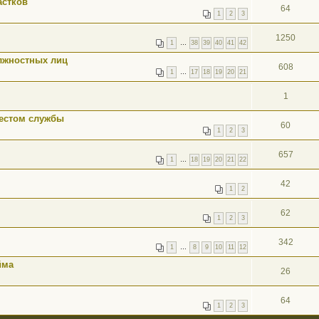
астков
64
1
2
3
1250
1
…
38
39
40
41
42
лжностных лиц
608
1
…
17
18
19
20
21
1
местом службы
60
1
2
3
657
1
…
18
19
20
21
22
42
1
2
62
1
2
3
342
1
…
8
9
10
11
12
йма
26
64
1
2
3