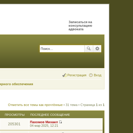
Записаться на
консультацию
адвоката
Регистрация
Вход
ирного обеспечения
Отметить все темы как прочтённые
• 31 тема • Страница
1
из
1
ПРОСМОТРЫ
ПОСЛЕДНЕЕ СООБЩЕНИЕ
Пахомов Михаил
205301
П
04 мар 2025, 12:21
е
р