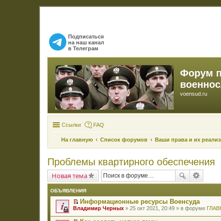
Подписаться
на наш канал
в Телеграм
Форум 
военно
voensud.ru
Ссылки
FAQ
На главную
Список форумов
Ваши права и их реали
Проблемы квартирного обеспечения
Новая тема
ОБЪЯВЛЕНИЯ
Информационные ресурсы Военсуда
П
Владимир Черных
» 25 окт 2021, 20:49 » в форуме
ГЛАВ
е
р