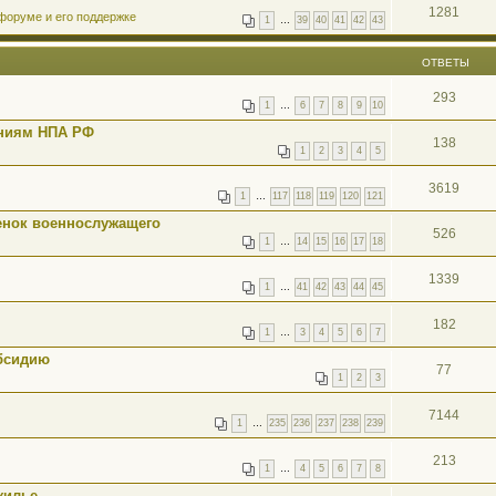
1281
форуме и его поддержке
1
…
39
40
41
42
43
ОТВЕТЫ
293
1
…
6
7
8
9
10
аниям НПА РФ
138
1
2
3
4
5
3619
1
…
117
118
119
120
121
бенок военнослужащего
526
1
…
14
15
16
17
18
1339
1
…
41
42
43
44
45
182
1
…
3
4
5
6
7
бсидию
77
1
2
3
7144
1
…
235
236
237
238
239
213
1
…
4
5
6
7
8
жилье