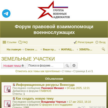
Форум правовой взаимопомощи
военнослужащих
Ссылки
FAQ
Регистрация
Вход
На главную
Список форумов
Ваши права и их реализация
ЖИЛИЩНЫЕ ВОПРОСЫ
ЗЕМЕЛЬНЫЕ УЧАСТКИ
ои
ЗЕМЕЛЬНЫЕ УЧАСТКИ
ск
Новая тема
Отметить все темы как прочтённые
• 2 темы • Страница
1
из
1
Объявления
Информационные ресурсы Военсуда
П
Последнее сообщение
Пахомов Михаил
«
04 мар 2025, 12:21
е
Добавлено в форуме
ГЛАВНОЕ
р
Ответы:
1
е
Как создать новую тему
й
П
Последнее сообщение
т
Владимир Черных
«
17 авг 2022, 16:10
е
Добавлено в форуме
и
О форуме и его поддержке
р
Ответы:
к
1281