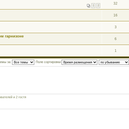
32
1
2
16
3
ом гарнизоне
6
1
темы за:
Поле сортировки
вателей и 2 гостя