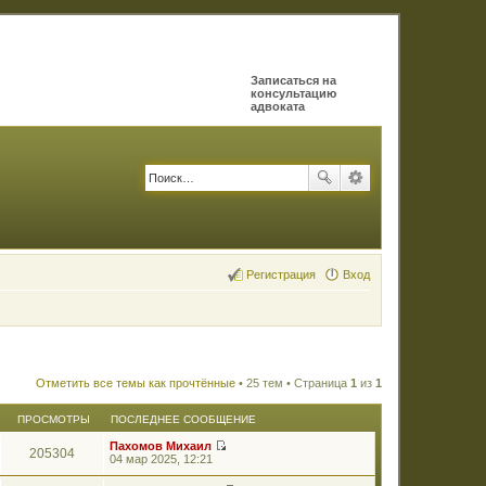
Записаться на
консультацию
адвоката
Регистрация
Вход
Отметить все темы как прочтённые
• 25 тем • Страница
1
из
1
ПРОСМОТРЫ
ПОСЛЕДНЕЕ СООБЩЕНИЕ
Пахомов Михаил
205304
П
04 мар 2025, 12:21
е
р