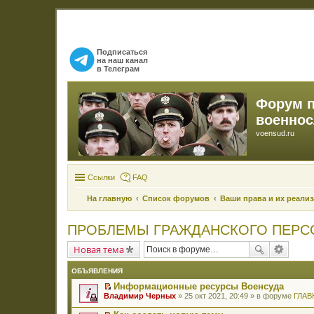
Подписаться
на наш канал
в Телеграм
Форум 
военно
voensud.ru
Ссылки
FAQ
На главную
Список форумов
Ваши права и их реали
ПРОБЛЕМЫ ГРАЖДАНСКОГО ПЕРС
Новая тема
ОБЪЯВЛЕНИЯ
Информационные ресурсы Военсуда
П
Владимир Черных
» 25 окт 2021, 20:49 » в форуме
ГЛАВ
е
р