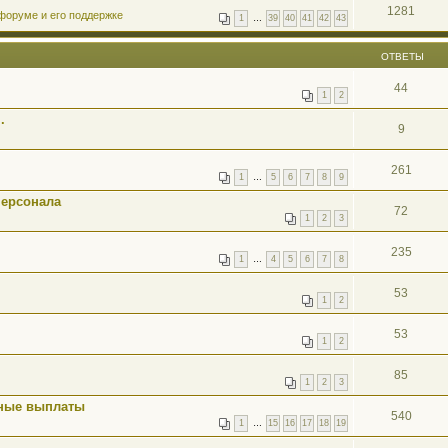
1281
форуме и его поддержке
1
…
39
40
41
42
43
ОТВЕТЫ
44
1
2
.
9
261
1
…
5
6
7
8
9
персонала
72
1
2
3
235
1
…
4
5
6
7
8
53
1
2
53
1
2
85
1
2
3
жные выплаты
540
1
…
15
16
17
18
19