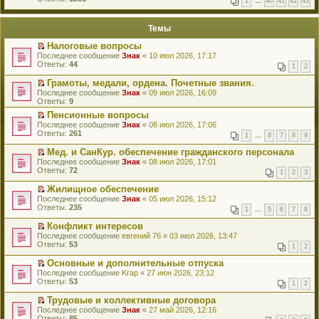
1
…
40
41
42
43
е
п
й
е
т
р
Темы
и
в
к
о
Налоговые вопросы
п
м
П
Последнее сообщение
Знак
«
10 июл 2026, 17:17
е
у
е
Ответы:
44
р
н
1
2
р
в
е
е
о
Грамоты, медали, ордена. Почетные звания.
п
й
м
П
Последнее сообщение
р
Знак
«
09 июл 2026, 16:09
т
у
е
Ответы:
о
9
и
н
р
ч
к
Пенсионные вопросы
е
е
и
п
П
Последнее сообщение
п
й
Знак
«
08 июл 2026, 17:06
т
е
е
Ответы:
р
т
261
а
1
…
6
7
8
9
р
р
о
и
н
в
е
ч
к
Мед. и СанКур. обеспечение гражданского персонала
н
о
й
и
п
П
о
Последнее сообщение
Знак
«
08 июл 2026, 17:01
м
т
т
е
е
м
Ответы:
72
у
1
2
3
и
а
р
р
у
н
к
н
в
е
с
Жилищное обеспечение
е
п
н
о
й
о
П
Последнее сообщение
п
Знак
«
05 июл 2026, 15:12
е
о
м
т
о
е
Ответы:
р
235
р
м
у
1
…
5
6
7
8
и
б
р
о
в
у
н
к
щ
е
ч
о
Конфликт интересов
с
е
п
е
й
и
м
П
Последнее сообщение
о
п
евгений 76
«
03 июл 2026, 13:47
е
н
т
т
у
е
Ответы:
о
р
53
р
и
1
2
и
а
н
р
б
о
в
ю
к
н
е
е
щ
ч
о
Основные и дополнительные отпуска
п
н
п
й
е
и
м
П
Последнее сообщение
Krap
«
27 июн 2026, 23:12
е
о
р
т
н
т
у
е
Ответы:
53
р
м
1
2
о
и
и
а
н
р
в
у
ч
к
ю
н
е
е
о
Трудовые и коллективные договора
с
и
п
н
п
й
м
П
Последнее сообщение
о
Знак
«
27 май 2026, 12:16
т
е
о
р
т
у
е
Ответы:
о
85