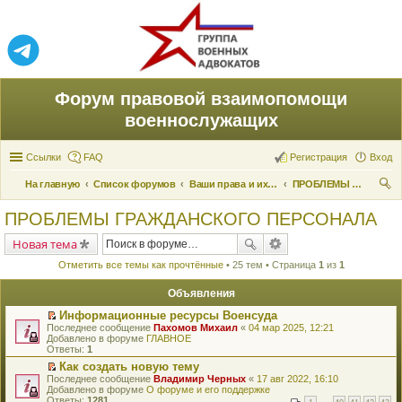
Форум правовой взаимопомощи
военнослужащих
Ссылки
FAQ
Регистрация
Вход
На главную
Список форумов
Ваши права и их реализация
ПРОБЛЕМЫ ГРАЖДАНСКОГО ПЕРСОНАЛА
ои
ПРОБЛЕМЫ ГРАЖДАНСКОГО ПЕРСОНАЛА
ск
Новая тема
Отметить все темы как прочтённые
• 25 тем • Страница
1
из
1
Объявления
Информационные ресурсы Военсуда
П
Последнее сообщение
Пахомов Михаил
«
04 мар 2025, 12:21
е
Добавлено в форуме
ГЛАВНОЕ
р
Ответы:
1
е
Как создать новую тему
й
П
Последнее сообщение
т
Владимир Черных
«
17 авг 2022, 16:10
е
Добавлено в форуме
и
О форуме и его поддержке
р
Ответы:
к
1281