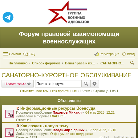
Форум правовой взаимопомощи
военнослужащих
Ссылки
FAQ
Регистрация
Вход
На главную
Список форумов
Ваши права и их реализация
САНАТОРНО-КУРОРТНОЕ ОБСЛУЖИВАНИЕ
ои
САНАТОРНО-КУРОРТНОЕ ОБСЛУЖИВАНИЕ
ск
Новая тема
Отметить все темы как прочтённые
• 16 тем • Страница
1
из
1
Объявления
Информационные ресурсы Военсуда
П
Последнее сообщение
Пахомов Михаил
«
04 мар 2025, 12:21
е
Добавлено в форуме
ГЛАВНОЕ
р
Ответы:
1
е
Как создать новую тему
й
П
Последнее сообщение
т
Владимир Черных
«
17 авг 2022, 16:10
е
Добавлено в форуме
и
О форуме и его поддержке
р
Ответы:
к
1281