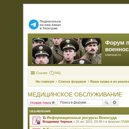
Подписаться
на наш канал
в Телеграм
Форум 
военно
voensud.ru
Ссылки
FAQ
На главную
Список форумов
Ваши права и их реали
МЕДИЦИНСКОЕ ОБСЛУЖИВАНИЕ
Новая тема
ОБЪЯВЛЕНИЯ
Информационные ресурсы Военсуда
П
Владимир Черных
» 25 окт 2021, 20:49 » в форуме
ГЛАВ
е
р