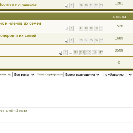
1281
форуме и его поддержке
1
…
39
40
41
42
43
ОТВЕТЫ
х и членов их семей
1528
1
…
47
48
49
50
51
онеров и их семей
1689
1
…
53
54
55
56
57
3509
1
…
113
114
115
116
117
0
темы за:
Поле сортировки
вателей и 2 гостя