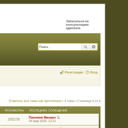
Записаться на
консультацию
адвоката
Регистрация
Вход
Отметить все темы как прочтённые
• 4 темы • Страница
1
из
1
ПРОСМОТРЫ
ПОСЛЕДНЕЕ СООБЩЕНИЕ
Пахомов Михаил
205278
П
04 мар 2025, 12:21
е
р