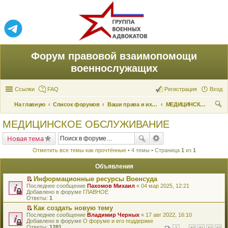
Форум правовой взаимопомощи
военнослужащих
Ссылки
FAQ
Регистрация
Вход
На главную
Список форумов
Ваши права и их реализация
МЕДИЦИНСКОЕ ОБСЛУЖИВАНИЕ
ои
МЕДИЦИНСКОЕ ОБСЛУЖИВАНИЕ
ск
Новая тема
Отметить все темы как прочтённые
• 4 темы • Страница
1
из
1
Объявления
Информационные ресурсы Военсуда
П
Последнее сообщение
Пахомов Михаил
«
04 мар 2025, 12:21
е
Добавлено в форуме
ГЛАВНОЕ
р
Ответы:
1
е
Как создать новую тему
й
П
Последнее сообщение
т
Владимир Черных
«
17 авг 2022, 16:10
е
Добавлено в форуме
и
О форуме и его поддержке
р
Ответы:
к
1281