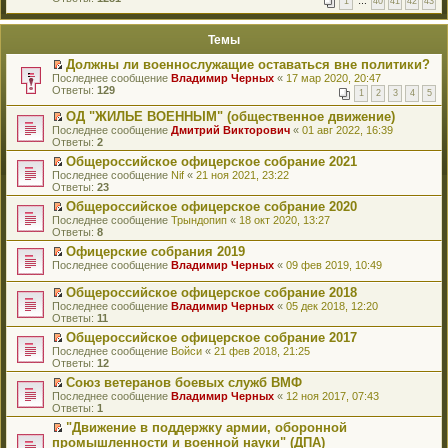
1
…
40
41
42
43
е
п
й
е
т
р
Темы
и
в
к
о
Должны ли военнослужащие оставаться вне политики?
п
м
П
Последнее сообщение
Владимир Черных
«
17 мар 2020, 20:47
е
у
е
Ответы:
129
р
н
1
2
3
4
5
р
в
е
е
о
ОД "ЖИЛЬЕ ВОЕННЫМ" (общественное движение)
п
й
м
П
Последнее сообщение
р
Дмитрий Викторович
«
01 авг 2022, 16:39
т
у
е
Ответы:
о
2
и
н
р
ч
к
Общероссийское офицерское собрание 2021
е
е
и
п
П
Последнее сообщение
п
й
Nif
«
21 ноя 2021, 23:22
т
е
е
Ответы:
р
т
23
а
р
р
о
и
н
Общероссийское офицерское собрание 2020
в
е
ч
к
н
П
о
Последнее сообщение
й
Трындопип
«
18 окт 2020, 13:27
и
п
о
е
м
Ответы:
т
8
т
е
м
р
у
и
а
р
у
Офицерские собрания 2019
е
н
к
н
в
с
П
Последнее сообщение
й
Владимир Черных
«
09 фев 2019, 10:49
е
п
н
о
о
е
т
п
е
о
м
о
р
и
р
Общероссийское офицерское собрание 2018
р
м
у
б
е
к
о
П
в
Последнее сообщение
Владимир Черных
«
05 дек 2018, 12:20
у
н
щ
й
п
ч
е
о
Ответы:
11
с
е
е
т
е
и
р
м
о
п
н
и
Общероссийское офицерское собрание 2017
р
т
е
у
о
р
и
к
П
в
Последнее сообщение
а
й
Войси
«
21 фев 2018, 21:25
н
б
о
ю
п
е
о
Ответы:
н
т
12
е
щ
ч
е
р
м
н
и
п
е
и
Союз ветеранов боевых служб ВМФ
р
е
у
о
к
р
н
т
П
в
Последнее сообщение
й
Владимир Черных
«
12 ноя 2017, 07:43
н
м
п
о
и
а
е
о
Ответы:
т
1
е
у
е
ч
ю
н
р
м
и
п
с
р
и
"Движение в поддержку армии, оборонной
н
е
у
к
р
о
в
т
П
о
промышленности и военной науки" (ДПА)
й
н
п
о
о
о