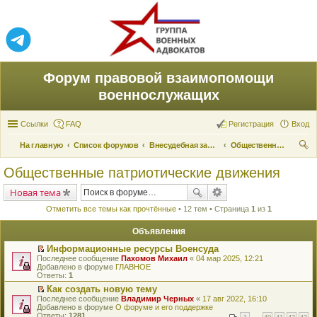
Форум правовой взаимопомощи
военнослужащих
Ссылки
FAQ
Регистрация
Вход
На главную
Список форумов
Внесудебная защита прав
Общественные патриотические движения
ои
Общественные патриотические движения
ск
Новая тема
Отметить все темы как прочтённые
• 12 тем • Страница
1
из
1
Объявления
Информационные ресурсы Военсуда
П
Последнее сообщение
Пахомов Михаил
«
04 мар 2025, 12:21
е
Добавлено в форуме
ГЛАВНОЕ
р
Ответы:
1
е
Как создать новую тему
й
П
Последнее сообщение
т
Владимир Черных
«
17 авг 2022, 16:10
е
Добавлено в форуме
и
О форуме и его поддержке
р
Ответы:
к
1281