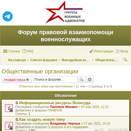
Форум правовой взаимопомощи
военнослужащих
Ссылки
FAQ
Регистрация
Вход
На главную
Список форумов
Внесудебная защита прав
Общественные организации
ои
Общественные организации
ск
Новая тема
Отметить все темы как прочтённые
• 11 тем • Страница
1
из
1
Объявления
Информационные ресурсы Военсуда
П
Последнее сообщение
Пахомов Михаил
«
04 мар 2025, 12:21
е
Добавлено в форуме
ГЛАВНОЕ
р
Ответы:
1
е
Как создать новую тему
й
П
Последнее сообщение
т
Владимир Черных
«
17 авг 2022, 16:10
е
Добавлено в форуме
и
О форуме и его поддержке
р
Ответы:
к
1281