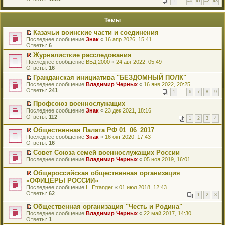
1
…
40
41
42
43
е
п
й
е
т
р
Темы
и
в
к
о
Казачьи воинские части и соединения
п
м
П
Последнее сообщение
Знак
«
16 апр 2026, 15:41
е
у
е
Ответы:
6
р
н
р
в
е
Журналисткие расследования
е
о
п
П
Последнее сообщение
й
ВБД 2000
«
24 авг 2022, 05:49
м
р
е
Ответы:
т
16
у
о
р
и
н
Гражданская инициатива "БЕЗДОМНЫЙ ПОЛК"
ч
е
к
е
П
и
Последнее сообщение
й
Владимир Черных
«
16 янв 2022, 20:25
п
п
е
т
Ответы:
т
241
е
1
…
6
7
8
9
р
р
а
и
р
о
е
н
к
Профсоюз военнослужащих
в
ч
й
н
п
П
о
Последнее сообщение
Знак
«
23 дек 2021, 18:16
и
т
о
е
е
м
Ответы:
112
т
1
2
3
4
и
м
р
р
у
а
к
у
в
е
н
Общественная Палата РФ 01_06_2017
н
п
с
о
й
е
П
н
Последнее сообщение
Знак
«
16 окт 2020, 17:43
е
о
м
т
п
е
о
Ответы:
16
р
о
у
и
р
р
м
в
б
н
к
Совет Союза семей военнослужащих России
о
е
у
о
щ
е
п
П
ч
Последнее сообщение
й
Владимир Черных
«
05 ноя 2019, 16:01
с
м
е
п
е
е
и
т
о
у
н
р
р
р
т
и
о
Общероссийская общественная организация
н
и
о
в
е
а
к
б
П
е
«ОФИЦЕРЫ РОССИИ»
ю
ч
о
й
н
п
щ
е
п
и
Последнее сообщение
м
L_Etranger
«
01 июл 2018, 12:43
т
н
е
е
р
р
т
Ответы:
у
62
и
о
р
1
2
3
н
е
о
а
н
к
м
в
и
й
ч
н
е
п
Общественная организация "Честь и Родина"
у
о
ю
т
и
н
п
е
П
с
Последнее сообщение
м
Владимир Черных
«
22 май 2017, 14:30
и
т
о
р
р
е
о
Ответы:
у
1
к
а
м
о
в
р
о