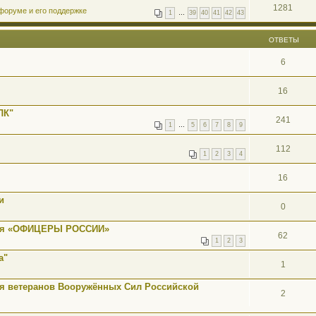
1281
форуме и его поддержке
1
…
39
40
41
42
43
ОТВЕТЫ
6
16
ЛК"
241
1
…
5
6
7
8
9
112
1
2
3
4
16
и
0
ция «ОФИЦЕРЫ РОССИИ»
62
1
2
3
а"
1
я ветеранов Вооружённых Сил Российской
2