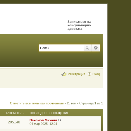
Записаться на
консультацию
адвоката
Регистрация
Вход
Отметить все темы как прочтённые
• 11 тем • Страница
1
из
1
ПРОСМОТРЫ
ПОСЛЕДНЕЕ СООБЩЕНИЕ
Пахомов Михаил
205148
П
04 мар 2025, 12:21
е
р