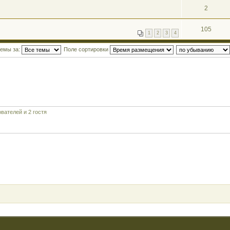
2
105
1
2
3
4
темы за:
Поле сортировки
вателей и 2 гостя