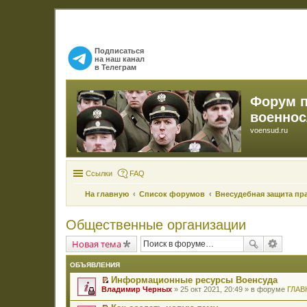
Подписаться
на наш канал
в Телеграм
Форум 
военно
voensud.ru
Ссылки
FAQ
На главную
Список форумов
Внесудебная защита пр
Общественные организации
Новая тема
ОБЪЯВЛЕНИЯ
Информационные ресурсы Военсуда
П
Владимир Черных
» 25 окт 2021, 20:49 » в форуме
ГЛАВ
е
р