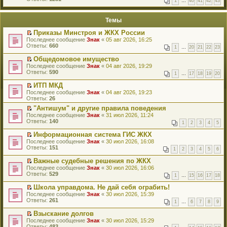
1
…
40
41
42
43
е
п
й
е
т
р
Темы
и
в
к
о
Приказы Минстроя и ЖКХ России
п
м
П
Последнее сообщение
Знак
«
05 авг 2026, 16:25
е
у
е
Ответы:
660
р
н
1
…
20
21
22
23
р
в
е
е
о
Общедомовое имущество
п
й
м
П
Последнее сообщение
р
Знак
«
04 авг 2026, 19:29
т
у
е
Ответы:
о
590
1
…
17
18
19
20
и
н
р
ч
к
е
е
и
ИТП МКД
п
п
й
т
П
Последнее сообщение
Знак
«
04 авг 2026, 19:23
е
р
т
а
е
Ответы:
26
р
о
и
н
р
в
ч
к
"Антишум" и другие правила поведения
н
е
о
и
п
П
о
Последнее сообщение
й
Знак
«
31 июл 2026, 11:24
м
т
е
е
м
Ответы:
т
140
у
1
2
3
4
5
а
р
р
у
и
н
н
в
е
с
к
Информационная система ГИС ЖКХ
е
н
о
й
о
п
П
Последнее сообщение
п
Знак
«
30 июл 2026, 16:08
о
м
т
о
е
е
Ответы:
р
151
м
у
1
2
3
4
5
6
и
б
р
р
о
у
н
к
щ
в
е
ч
Важные судебные решения по ЖКХ
с
е
п
е
о
й
и
П
Последнее сообщение
о
п
Знак
«
30 июл 2026, 16:06
е
н
м
т
т
е
Ответы:
о
р
529
р
и
у
1
…
15
16
17
18
и
а
р
б
о
в
ю
н
к
н
е
щ
ч
о
Школа управдома. Не дай себя ограбить!
е
п
н
й
е
и
м
П
Последнее сообщение
п
Знак
«
30 июл 2026, 15:39
е
о
т
н
т
у
е
Ответы:
р
261
р
м
1
…
6
7
8
9
и
и
а
н
р
о
в
у
к
ю
н
е
е
ч
о
Взыскание долгов
с
п
н
п
й
и
м
П
Последнее сообщение
о
Знак
«
30 июл 2026, 15:29
е
о
р
т
т
у
е
Ответы:
о
483