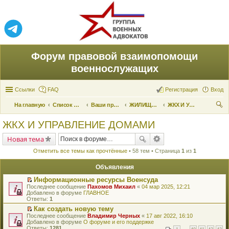
Форум правовой взаимопомощи
военнослужащих
Ссылки
FAQ
Регистрация
Вход
На главную
Список форумов
Ваши права и их реализация
ЖИЛИЩНЫЕ ВОПРОСЫ
ЖКХ И УПРАВЛЕНИЕ ДОМАМИ
ои
ЖКХ И УПРАВЛЕНИЕ ДОМАМИ
ск
Новая тема
Отметить все темы как прочтённые
• 58 тем • Страница
1
из
1
Объявления
Информационные ресурсы Военсуда
П
Последнее сообщение
Пахомов Михаил
«
04 мар 2025, 12:21
е
Добавлено в форуме
ГЛАВНОЕ
р
Ответы:
1
е
Как создать новую тему
й
П
Последнее сообщение
т
Владимир Черных
«
17 авг 2022, 16:10
е
Добавлено в форуме
и
О форуме и его поддержке
р
Ответы:
к
1281