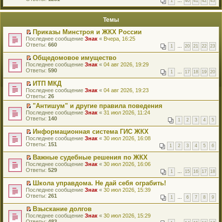
1
…
40
41
42
43
е
п
й
е
т
р
Темы
и
в
к
о
Приказы Минстроя и ЖКХ России
п
м
П
Последнее сообщение
Знак
«
Вчера, 16:25
е
у
е
Ответы:
660
р
н
1
…
20
21
22
23
р
в
е
е
о
Общедомовое имущество
п
й
м
П
Последнее сообщение
р
Знак
«
04 авг 2026, 19:29
т
у
е
Ответы:
о
590
1
…
17
18
19
20
и
н
р
ч
к
е
е
и
ИТП МКД
п
п
й
т
П
Последнее сообщение
Знак
«
04 авг 2026, 19:23
е
р
т
а
е
Ответы:
26
р
о
и
н
р
в
ч
к
"Антишум" и другие правила поведения
н
е
о
и
п
П
о
Последнее сообщение
й
Знак
«
31 июл 2026, 11:24
м
т
е
е
м
Ответы:
т
140
у
1
2
3
4
5
а
р
р
у
и
н
н
в
е
с
к
Информационная система ГИС ЖКХ
е
н
о
й
о
п
П
Последнее сообщение
п
Знак
«
30 июл 2026, 16:08
о
м
т
о
е
е
Ответы:
р
151
м
у
1
2
3
4
5
6
и
б
р
р
о
у
н
к
щ
в
е
ч
Важные судебные решения по ЖКХ
с
е
п
е
о
й
и
П
Последнее сообщение
о
п
Знак
«
30 июл 2026, 16:06
е
н
м
т
т
е
Ответы:
о
р
529
р
и
у
1
…
15
16
17
18
и
а
р
б
о
в
ю
н
к
н
е
щ
ч
о
Школа управдома. Не дай себя ограбить!
е
п
н
й
е
и
м
П
Последнее сообщение
п
Знак
«
30 июл 2026, 15:39
е
о
т
н
т
у
е
Ответы:
р
261
р
м
1
…
6
7
8
9
и
и
а
н
р
о
в
у
к
ю
н
е
е
ч
о
Взыскание долгов
с
п
н
п
й
и
м
П
Последнее сообщение
о
Знак
«
30 июл 2026, 15:29
е
о
р
т
т
у
е
Ответы:
о
483