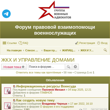
Форум правовой взаимопомощи
военнослужащих
Ссылки
FAQ
Регистрация
Вход
На главную
Список форумов
Ваши права и их реализация
ЖИЛИЩНЫЕ ВОПРОСЫ
ЖКХ И УПРАВЛЕНИЕ ДОМАМИ
ои
ЖКХ И УПРАВЛЕНИЕ ДОМАМИ
ск
Новая тема
Отметить все темы как прочтённые
• 58 тем • Страница
1
из
1
Объявления
Информационные ресурсы Военсуда
П
Последнее сообщение
Пахомов Михаил
«
04 мар 2025, 12:21
е
Добавлено в форуме
ГЛАВНОЕ
р
Ответы:
1
е
Как создать новую тему
й
П
Последнее сообщение
т
Владимир Черных
«
17 авг 2022, 16:10
е
Добавлено в форуме
и
О форуме и его поддержке
р
Ответы:
к
1281