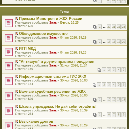
1
…
40
41
42
43
е
п
й
е
т
р
Темы
и
в
к
о
Приказы Минстроя и ЖКХ России
п
м
П
Последнее сообщение
Знак
«
Вчера, 16:25
е
у
е
Ответы:
660
р
н
1
…
20
21
22
23
р
в
е
е
о
Общедомовое имущество
п
й
м
П
Последнее сообщение
р
Знак
«
04 авг 2026, 19:29
т
у
е
Ответы:
о
590
1
…
17
18
19
20
и
н
р
ч
к
е
е
и
ИТП МКД
п
п
й
т
П
Последнее сообщение
Знак
«
04 авг 2026, 19:23
е
р
т
а
е
Ответы:
26
р
о
и
н
р
в
ч
к
"Антишум" и другие правила поведения
н
е
о
и
п
П
о
Последнее сообщение
й
Знак
«
31 июл 2026, 11:24
м
т
е
е
м
Ответы:
т
140
у
1
2
3
4
5
а
р
р
у
и
н
н
в
е
с
к
Информационная система ГИС ЖКХ
е
н
о
й
о
п
П
Последнее сообщение
п
Знак
«
30 июл 2026, 16:08
о
м
т
о
е
е
Ответы:
р
151
м
у
1
2
3
4
5
6
и
б
р
р
о
у
н
к
щ
в
е
ч
Важные судебные решения по ЖКХ
с
е
п
е
о
й
и
П
Последнее сообщение
о
п
Знак
«
30 июл 2026, 16:06
е
н
м
т
т
е
Ответы:
о
р
529
р
и
у
1
…
15
16
17
18
и
а
р
б
о
в
ю
н
к
н
е
щ
ч
о
Школа управдома. Не дай себя ограбить!
е
п
н
й
е
и
м
П
Последнее сообщение
п
Знак
«
30 июл 2026, 15:39
е
о
т
н
т
у
е
Ответы:
р
261
р
м
1
…
6
7
8
9
и
и
а
н
р
о
в
у
к
ю
н
е
е
ч
о
Взыскание долгов
с
п
н
п
й
и
м
П
Последнее сообщение
о
Знак
«
30 июл 2026, 15:29
е
о
р
т
т
у
е
Ответы:
о
483