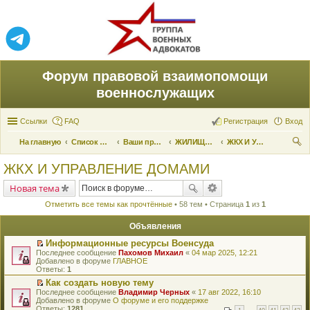
Форум правовой взаимопомощи
военнослужащих
Ссылки
FAQ
Регистрация
Вход
На главную
Список форумов
Ваши права и их реализация
ЖИЛИЩНЫЕ ВОПРОСЫ
ЖКХ И УПРАВЛЕНИЕ ДОМАМИ
ои
ЖКХ И УПРАВЛЕНИЕ ДОМАМИ
ск
Новая тема
Отметить все темы как прочтённые
• 58 тем • Страница
1
из
1
Объявления
Информационные ресурсы Военсуда
П
Последнее сообщение
Пахомов Михаил
«
04 мар 2025, 12:21
е
Добавлено в форуме
ГЛАВНОЕ
р
Ответы:
1
е
Как создать новую тему
й
П
Последнее сообщение
т
Владимир Черных
«
17 авг 2022, 16:10
е
Добавлено в форуме
и
О форуме и его поддержке
р
Ответы:
к
1281