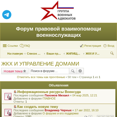
Форум правовой взаимопомощи
военнослужащих
Ссылки
FAQ
Регистрация
Вход
На главную
Список форумов
Ваши права и их реализация
ЖИЛИЩНЫЕ ВОПРОСЫ
ЖКХ И УПРАВЛЕНИЕ ДОМАМИ
ои
ЖКХ И УПРАВЛЕНИЕ ДОМАМИ
ск
Новая тема
Отметить все темы как прочтённые
• 58 тем • Страница
1
из
1
Объявления
Информационные ресурсы Военсуда
П
Последнее сообщение
Пахомов Михаил
«
04 мар 2025, 12:21
е
Добавлено в форуме
ГЛАВНОЕ
р
Ответы:
1
е
Как создать новую тему
й
П
Последнее сообщение
т
Владимир Черных
«
17 авг 2022, 16:10
е
Добавлено в форуме
и
О форуме и его поддержке
р
Ответы:
к
1281