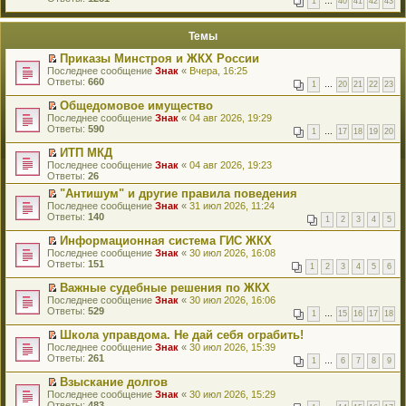
1
…
40
41
42
43
е
п
й
е
т
р
Темы
и
в
к
о
Приказы Минстроя и ЖКХ России
п
м
П
Последнее сообщение
Знак
«
Вчера, 16:25
е
у
е
Ответы:
660
р
н
1
…
20
21
22
23
р
в
е
е
о
Общедомовое имущество
п
й
м
П
Последнее сообщение
р
Знак
«
04 авг 2026, 19:29
т
у
е
Ответы:
о
590
1
…
17
18
19
20
и
н
р
ч
к
е
е
и
ИТП МКД
п
п
й
т
П
Последнее сообщение
Знак
«
04 авг 2026, 19:23
е
р
т
а
е
Ответы:
26
р
о
и
н
р
в
ч
к
"Антишум" и другие правила поведения
н
е
о
и
п
П
о
Последнее сообщение
й
Знак
«
31 июл 2026, 11:24
м
т
е
е
м
Ответы:
т
140
у
1
2
3
4
5
а
р
р
у
и
н
н
в
е
с
к
Информационная система ГИС ЖКХ
е
н
о
й
о
п
П
Последнее сообщение
п
Знак
«
30 июл 2026, 16:08
о
м
т
о
е
е
Ответы:
р
151
м
у
1
2
3
4
5
6
и
б
р
р
о
у
н
к
щ
в
е
ч
Важные судебные решения по ЖКХ
с
е
п
е
о
й
и
П
Последнее сообщение
о
п
Знак
«
30 июл 2026, 16:06
е
н
м
т
т
е
Ответы:
о
р
529
р
и
у
1
…
15
16
17
18
и
а
р
б
о
в
ю
н
к
н
е
щ
ч
о
Школа управдома. Не дай себя ограбить!
е
п
н
й
е
и
м
П
Последнее сообщение
п
Знак
«
30 июл 2026, 15:39
е
о
т
н
т
у
е
Ответы:
р
261
р
м
1
…
6
7
8
9
и
и
а
н
р
о
в
у
к
ю
н
е
е
ч
о
Взыскание долгов
с
п
н
п
й
и
м
П
Последнее сообщение
о
Знак
«
30 июл 2026, 15:29
е
о
р
т
т
у
е
Ответы:
о
483