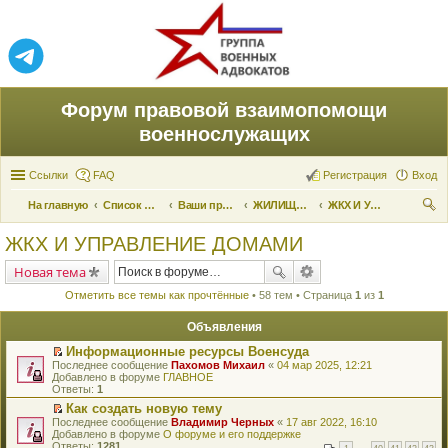
Форум правовой взаимопомощи
военнослужащих
Ссылки
FAQ
Регистрация
Вход
На главную
Список форумов
Ваши права и их реализация
ЖИЛИЩНЫЕ ВОПРОСЫ
ЖКХ И УПРАВЛЕНИЕ ДОМАМИ
ои
ЖКХ И УПРАВЛЕНИЕ ДОМАМИ
ск
Новая тема
Отметить все темы как прочтённые
• 58 тем • Страница
1
из
1
Объявления
Информационные ресурсы Военсуда
П
Последнее сообщение
Пахомов Михаил
«
04 мар 2025, 12:21
е
Добавлено в форуме
ГЛАВНОЕ
р
Ответы:
1
е
Как создать новую тему
й
П
Последнее сообщение
т
Владимир Черных
«
17 авг 2022, 16:10
е
Добавлено в форуме
и
О форуме и его поддержке
р
Ответы:
к
1281