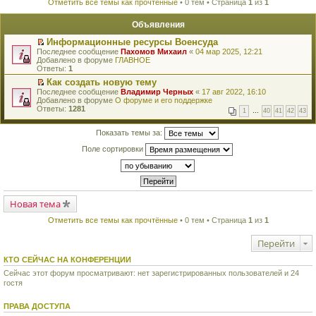
Отметить все темы как прочтённые
• 0 тем • Страница
1
из
1
Объявления
Информационные ресурсы Военсуда
П
Последнее сообщение
Пахомов Михаил
«
04 мар 2025, 12:21
е
Добавлено в форуме
ГЛАВНОЕ
р
Ответы:
1
е
Как создать новую тему
й
П
Последнее сообщение
т
Владимир Черных
«
17 авг 2022, 16:10
е
Добавлено в форуме
и
О форуме и его поддержке
р
Ответы:
к
1281
1
…
40
41
42
43
е
п
й
е
т
Показать темы за:
р
и
в
Поле сортировки
к
о
п
м
е
у
р
н
в
е
о
п
м
Новая тема
р
у
о
н
ч
Отметить все темы как прочтённые
• 0 тем • Страница
1
из
1
е
и
п
т
Перейти
р
а
о
н
ч
КТО СЕЙЧАС НА КОНФЕРЕНЦИИ
н
и
о
Сейчас этот форум просматривают: нет зарегистрированных пользователей и 24
т
м
гостя
а
у
н
с
н
о
ПРАВА ДОСТУПА
о
о