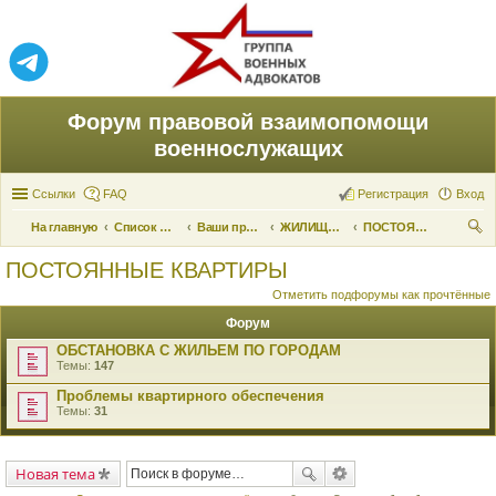
Форум правовой взаимопомощи
военнослужащих
Ссылки
FAQ
Регистрация
Вход
На главную
Список форумов
Ваши права и их реализация
ЖИЛИЩНЫЕ ВОПРОСЫ
ПОСТОЯННЫЕ КВАРТИРЫ
ои
ПОСТОЯННЫЕ КВАРТИРЫ
ск
Отметить подфорумы как прочтённые
Форум
ОБСТАНОВКА С ЖИЛЬЕМ ПО ГОРОДАМ
Темы:
147
Проблемы квартирного обеспечения
Темы:
31
Новая тема