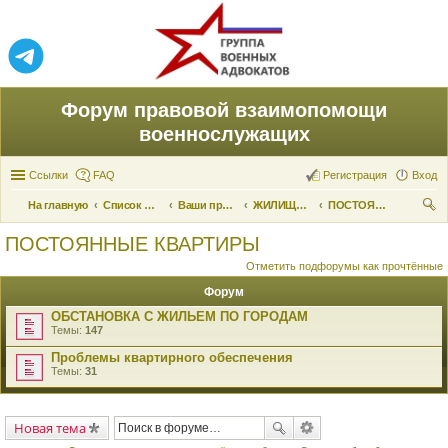
Форум правовой взаимопомощи
военнослужащих
Ссылки
FAQ
Регистрация
Вход
На главную
Список форумов
Ваши права и их реализация
ЖИЛИЩНЫЕ ВОПРОСЫ
ПОСТОЯННЫЕ КВАРТИРЫ
ои
ПОСТОЯННЫЕ КВАРТИРЫ
ск
Отметить подфорумы как прочтённые
Форум
ОБСТАНОВКА С ЖИЛЬЕМ ПО ГОРОДАМ
Темы:
147
Проблемы квартирного обеспечения
Темы:
31
Новая тема