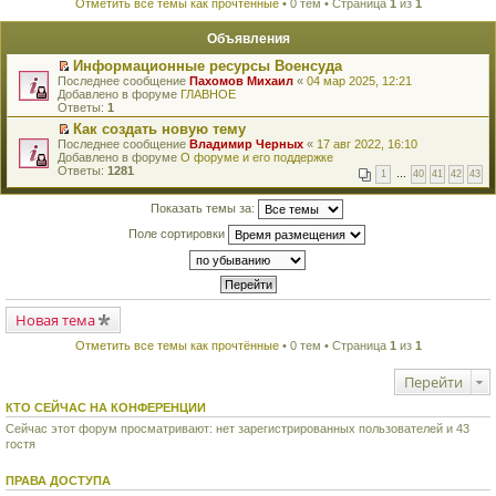
Отметить все темы как прочтённые
• 0 тем • Страница
1
из
1
Объявления
Информационные ресурсы Военсуда
П
Последнее сообщение
Пахомов Михаил
«
04 мар 2025, 12:21
е
Добавлено в форуме
ГЛАВНОЕ
р
Ответы:
1
е
Как создать новую тему
й
П
Последнее сообщение
т
Владимир Черных
«
17 авг 2022, 16:10
е
Добавлено в форуме
и
О форуме и его поддержке
р
Ответы:
к
1281
1
…
40
41
42
43
е
п
й
е
т
Показать темы за:
р
и
в
Поле сортировки
к
о
п
м
е
у
р
н
в
е
о
п
м
Новая тема
р
у
о
н
ч
Отметить все темы как прочтённые
• 0 тем • Страница
1
из
1
е
и
п
т
Перейти
р
а
о
н
ч
КТО СЕЙЧАС НА КОНФЕРЕНЦИИ
н
и
о
Сейчас этот форум просматривают: нет зарегистрированных пользователей и 43
т
м
гостя
а
у
н
с
н
о
ПРАВА ДОСТУПА
о
о