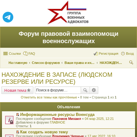
Форум правовой взаимопомощи
военнослужащих
Ссылки
FAQ
Регистрация
Вход
На главную
Список форумов
Ваши права и их реализация
НАХОЖДЕНИЕ В ЗАПАСЕ (ЛЮДСКОМ РЕЗЕРВЕ ИЛИ РЕСУРСЕ)
ои
НАХОЖДЕНИЕ В ЗАПАСЕ (ЛЮДСКОМ
ск
РЕЗЕРВЕ ИЛИ РЕСУРСЕ)
Новая тема
Отметить все темы как прочтённые
• 8 тем • Страница
1
из
1
Объявления
Информационные ресурсы Военсуда
П
Последнее сообщение
Пахомов Михаил
«
04 мар 2025, 12:21
е
Добавлено в форуме
ГЛАВНОЕ
р
Ответы:
1
е
Как создать новую тему
й
П
Последнее сообщение
т
Владимир Черных
«
17 авг 2022, 16:10