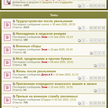
е
Добавлено в форуме
и
О форуме и его поддержке
р
Ответы:
к
1281
1
…
40
41
42
43
е
п
й
е
т
р
Темы
и
в
к
о
Трудоустройство после увольнения
п
м
П
Последнее сообщение
sveres
«
30 июл 2026, 18:33
е
у
е
Ответы:
2015
р
н
1
…
65
66
67
68
р
в
е
е
о
Нахождение в людском резерве
п
й
м
П
Последнее сообщение
р
Знак
«
01 янв 2026, 13:14
т
у
е
Ответы:
о
180
1
…
4
5
6
7
и
н
р
ч
к
е
е
и
Военные сборы
п
п
й
т
П
Последнее сообщение
Знак
«
10 дек 2025, 15:43
е
р
т
а
е
Ответы:
81
р
1
2
3
о
и
н
р
в
ч
к
н
е
о
Моб. предписание и прочие бумаги
и
п
о
й
м
П
Последнее сообщение
Знак
«
08 июл 2025, 19:01
т
е
м
т
у
е
Ответы:
58
а
р
у
1
2
и
н
р
н
в
с
к
е
е
н
о
Жизнь после увольнения
о
п
п
й
о
м
П
Последнее сообщение
о
Дока и К
«
16 июн 2025, 21:12
е
р
т
м
у
е
Ответы:
б
493
р
1
…
14
15
16
17
о
и
у
н
р
щ
в
ч
к
с
е
е
е
о
Присвоение очередного воинского звания в запасе
и
п
о
п
й
н
м
П
Последнее сообщение
Знак
«
15 ноя 2022, 19:31
т
е
о
р
т
и
у
е
Ответы:
54
а
р
1
2
б
о
и
ю
н
р
н
в
щ
ч
к
е
е
н
о
Призыв на военную службу уволенных
е
и
п
п
й
о
м
П
Последнее сообщение
Егоррыч
«
02 окт 2022, 13:11
н
т
е
р
т
м
у
е
Ответы:
705
и
а
р
1
…
21
22
23
24
о
и
у
н
р
ю
н
в
ч
к
с
е
е