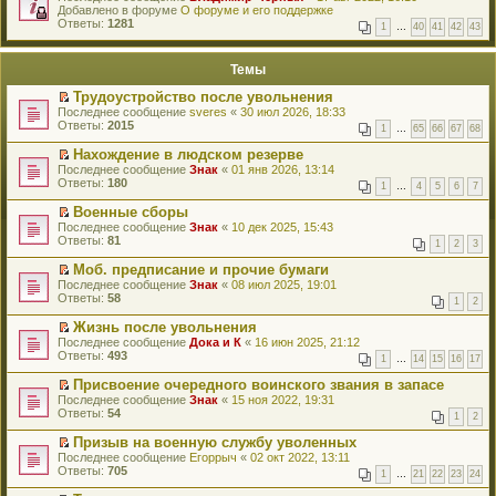
е
Добавлено в форуме
и
О форуме и его поддержке
р
Ответы:
к
1281
1
…
40
41
42
43
е
п
й
е
т
р
Темы
и
в
к
о
Трудоустройство после увольнения
п
м
П
Последнее сообщение
sveres
«
30 июл 2026, 18:33
е
у
е
Ответы:
2015
р
н
1
…
65
66
67
68
р
в
е
е
о
Нахождение в людском резерве
п
й
м
П
Последнее сообщение
р
Знак
«
01 янв 2026, 13:14
т
у
е
Ответы:
о
180
1
…
4
5
6
7
и
н
р
ч
к
е
е
и
Военные сборы
п
п
й
т
П
Последнее сообщение
Знак
«
10 дек 2025, 15:43
е
р
т
а
е
Ответы:
81
р
1
2
3
о
и
н
р
в
ч
к
н
е
о
Моб. предписание и прочие бумаги
и
п
о
й
м
П
Последнее сообщение
Знак
«
08 июл 2025, 19:01
т
е
м
т
у
е
Ответы:
58
а
р
у
1
2
и
н
р
н
в
с
к
е
е
н
о
Жизнь после увольнения
о
п
п
й
о
м
П
Последнее сообщение
о
Дока и К
«
16 июн 2025, 21:12
е
р
т
м
у
е
Ответы:
б
493
р
1
…
14
15
16
17
о
и
у
н
р
щ
в
ч
к
с
е
е
е
о
Присвоение очередного воинского звания в запасе
и
п
о
п
й
н
м
П
Последнее сообщение
Знак
«
15 ноя 2022, 19:31
т
е
о
р
т
и
у
е
Ответы:
54
а
р
1
2
б
о
и
ю
н
р
н
в
щ
ч
к
е
е
н
о
Призыв на военную службу уволенных
е
и
п
п
й
о
м
П
Последнее сообщение
Егоррыч
«
02 окт 2022, 13:11
н
т
е
р
т
м
у
е
Ответы:
705
и
а
р
1
…
21
22
23
24
о
и
у
н
р
ю
н
в
ч
к
с
е
е