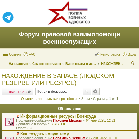
Форум правовой взаимопомощи
военнослужащих
Ссылки
FAQ
Регистрация
Вход
На главную
Список форумов
Ваши права и их реализация
НАХОЖДЕНИЕ В ЗАПАСЕ (ЛЮДСКОМ РЕЗЕРВЕ ИЛИ РЕСУРСЕ)
ои
НАХОЖДЕНИЕ В ЗАПАСЕ (ЛЮДСКОМ
ск
РЕЗЕРВЕ ИЛИ РЕСУРСЕ)
Новая тема
Отметить все темы как прочтённые
• 8 тем • Страница
1
из
1
Объявления
Информационные ресурсы Военсуда
П
Последнее сообщение
Пахомов Михаил
«
04 мар 2025, 12:21
е
Добавлено в форуме
ГЛАВНОЕ
р
Ответы:
1
е
Как создать новую тему
й
П
Последнее сообщение
т
Владимир Черных
«
17 авг 2022, 16:10