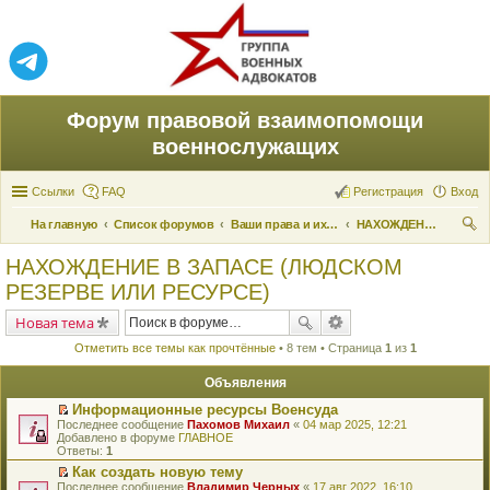
Форум правовой взаимопомощи
военнослужащих
Ссылки
FAQ
Регистрация
Вход
На главную
Список форумов
Ваши права и их реализация
НАХОЖДЕНИЕ В ЗАПАСЕ (ЛЮДСКОМ РЕЗЕРВЕ ИЛИ РЕСУРСЕ)
ои
НАХОЖДЕНИЕ В ЗАПАСЕ (ЛЮДСКОМ
ск
РЕЗЕРВЕ ИЛИ РЕСУРСЕ)
Новая тема
Отметить все темы как прочтённые
• 8 тем • Страница
1
из
1
Объявления
Информационные ресурсы Военсуда
П
Последнее сообщение
Пахомов Михаил
«
04 мар 2025, 12:21
е
Добавлено в форуме
ГЛАВНОЕ
р
Ответы:
1
е
Как создать новую тему
й
П
Последнее сообщение
т
Владимир Черных
«
17 авг 2022, 16:10