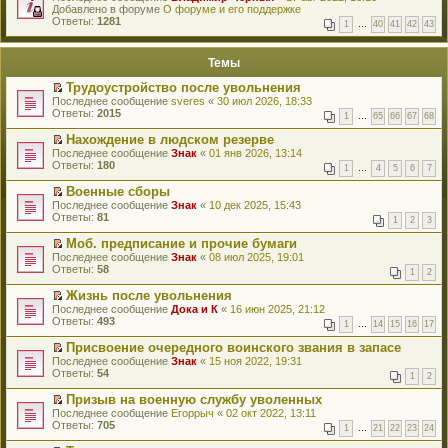
е
Добавлено в форуме
и
О форуме и его поддержке
р
Ответы:
к
1281
1
…
40
41
42
43
е
п
й
е
т
р
Темы
и
в
к
о
Трудоустройство после увольнения
п
м
П
Последнее сообщение
sveres
«
30 июл 2026, 18:33
е
у
е
Ответы:
2015
р
н
1
…
65
66
67
68
р
в
е
е
о
Нахождение в людском резерве
п
й
м
П
Последнее сообщение
р
Знак
«
01 янв 2026, 13:14
т
у
е
Ответы:
о
180
1
…
4
5
6
7
и
н
р
ч
к
е
е
и
Военные сборы
п
п
й
т
П
Последнее сообщение
Знак
«
10 дек 2025, 15:43
е
р
т
а
е
Ответы:
81
р
1
2
3
о
и
н
р
в
ч
к
н
е
о
Моб. предписание и прочие бумаги
и
п
о
й
м
П
Последнее сообщение
Знак
«
08 июл 2025, 19:01
т
е
м
т
у
е
Ответы:
58
а
р
у
1
2
и
н
р
н
в
с
к
е
е
н
о
Жизнь после увольнения
о
п
п
й
о
м
П
Последнее сообщение
о
Дока и К
«
16 июн 2025, 21:12
е
р
т
м
у
е
Ответы:
б
493
р
1
…
14
15
16
17
о
и
у
н
р
щ
в
ч
к
с
е
е
е
о
Присвоение очередного воинского звания в запасе
и
п
о
п
й
н
м
П
Последнее сообщение
Знак
«
15 ноя 2022, 19:31
т
е
о
р
т
и
у
е
Ответы:
54
а
р
1
2
б
о
и
ю
н
р
н
в
щ
ч
к
е
е
н
о
Призыв на военную службу уволенных
е
и
п
п
й
о
м
П
Последнее сообщение
Егоррыч
«
02 окт 2022, 13:11
н
т
е
р
т
м
у
е
Ответы:
705
и
а
р
1
…
21
22
23
24
о
и
у
н
р
ю
н
в
ч
к
с
е
е