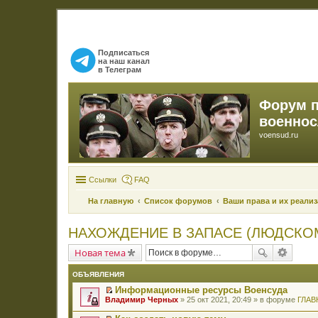
Подписаться
на наш канал
в Телеграм
Форум 
военно
voensud.ru
Ссылки
FAQ
На главную
Список форумов
Ваши права и их реали
НАХОЖДЕНИЕ В ЗАПАСЕ (ЛЮДСКОМ
Новая тема
ОБЪЯВЛЕНИЯ
Информационные ресурсы Военсуда
П
Владимир Черных
» 25 окт 2021, 20:49 » в форуме
ГЛАВ
е
р