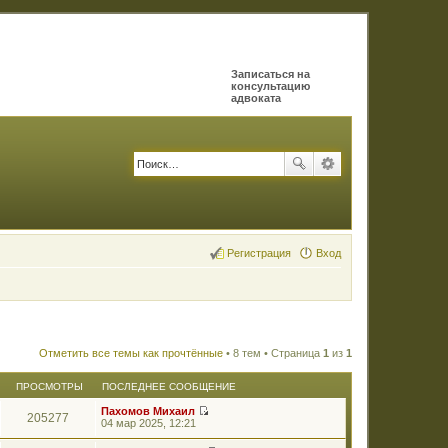
Записаться на
консультацию
адвоката
Регистрация
Вход
Отметить все темы как прочтённые
• 8 тем • Страница
1
из
1
ПРОСМОТРЫ
ПОСЛЕДНЕЕ СООБЩЕНИЕ
Пахомов Михаил
205277
П
04 мар 2025, 12:21
е
р