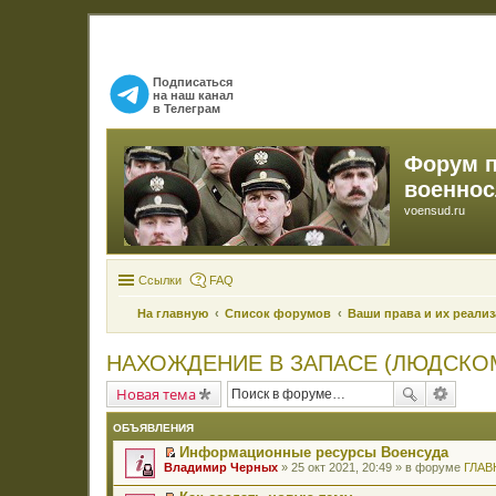
Подписаться
на наш канал
в Телеграм
Форум 
военно
voensud.ru
Ссылки
FAQ
На главную
Список форумов
Ваши права и их реали
НАХОЖДЕНИЕ В ЗАПАСЕ (ЛЮДСКОМ
Новая тема
ОБЪЯВЛЕНИЯ
Информационные ресурсы Военсуда
П
Владимир Черных
» 25 окт 2021, 20:49 » в форуме
ГЛАВ
е
р