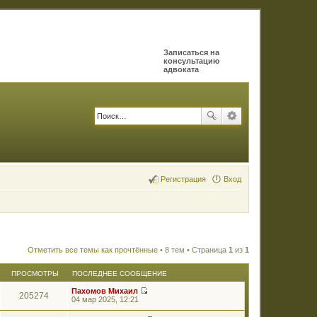
Записаться на
консультацию
адвоката
Регистрация
Вход
Отметить все темы как прочтённые
• 8 тем • Страница
1
из
1
ПРОСМОТРЫ
ПОСЛЕДНЕЕ СООБЩЕНИЕ
Пахомов Михаил
205274
П
04 мар 2025, 12:21
е
р