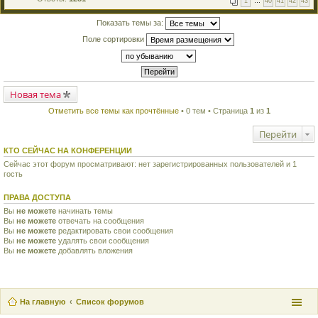
1
…
40
41
42
43
е
п
й
е
т
Показать темы за:
р
и
в
Поле сортировки
к
о
п
м
е
у
р
н
в
е
о
п
м
Новая тема
р
у
о
н
ч
Отметить все темы как прочтённые
• 0 тем • Страница
1
из
1
е
и
п
т
Перейти
р
а
о
н
ч
КТО СЕЙЧАС НА КОНФЕРЕНЦИИ
н
и
о
Сейчас этот форум просматривают: нет зарегистрированных пользователей и 1
т
м
гость
а
у
н
с
н
о
ПРАВА ДОСТУПА
о
о
м
Вы
не можете
начинать темы
б
у
щ
Вы
не можете
отвечать на сообщения
с
е
Вы
не можете
редактировать свои сообщения
о
н
Вы
не можете
удалять свои сообщения
о
и
Вы
не можете
добавлять вложения
б
ю
щ
е
н
и
ю
На главную
Список форумов