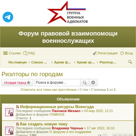
Форум правовой взаимопомощи
военнослужащих
Ссылки
FAQ
Регистрация
Вход
На главную
Список форумов
Архив форума
Архив органов жилищного обеспечения
Риэлторы по городам
ои
Риэлторы по городам
ск
Новая тема
Отметить все темы как прочтённые
• 0 тем • Страница
1
из
1
Объявления
Информационные ресурсы Военсуда
П
Последнее сообщение
Пахомов Михаил
«
04 мар 2025, 12:21
е
Добавлено в форуме
ГЛАВНОЕ
р
Ответы:
1
е
Как создать новую тему
й
П
Последнее сообщение
т
Владимир Черных
«
17 авг 2022, 16:10
е
Добавлено в форуме
и
О форуме и его поддержке
р
Ответы:
к
1281