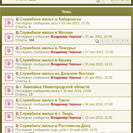
1
…
40
41
42
43
е
п
й
е
т
р
Темы
и
в
к
о
Служебное жилье в Хабаровске
п
м
П
Последнее сообщение
aa1a
«
03 сен 2023, 19:28
е
у
е
Ответы:
6
р
н
р
в
е
Служебное жилье в Москве
е
о
п
П
Последнее сообщение
й
Владимир Черных
«
23 авг 2022, 20:48
м
р
е
Ответы:
т
168
у
1
2
3
4
5
6
о
р
и
н
ч
е
к
Служебное жилье в Поморье
е
и
й
п
П
Последнее сообщение
п
Владимир Черных
«
17 июл 2022, 21:36
т
т
е
е
р
а
и
р
р
о
Служебное жилье в Крыму
н
к
в
е
ч
П
н
Последнее сообщение
п
Владимир Черных
«
05 янв 2022, 18:21
о
й
и
е
о
Ответы:
е
1
м
т
т
р
м
р
у
и
Служебное жилье на Дальнем Востоке
а
е
у
в
н
к
П
н
Последнее сообщение
й
Владимир Черных
«
24 дек 2021, 18:35
с
о
е
п
е
н
Ответы:
т
1
о
м
п
е
р
о
и
о
у
р
г. Заволжье Нижегородской области
р
е
м
к
б
н
о
П
в
Последнее сообщение
й
danko
«
30 янв 2019, 13:09
у
п
щ
е
ч
е
о
Ответы:
т
13
с
е
е
п
и
р
м
и
о
р
н
р
Служебное жилье в Тикси
т
е
у
к
о
в
и
о
П
Последнее сообщение
а
й
Владимир Черных
«
06 янв 2019, 07:08
н
п
б
о
ю
ч
е
Ответы:
н
т
1
е
е
щ
м
и
р
н
и
п
р
е
у
Служебное жилье в г. Тверь
т
е
о
к
р
в
н
н
П
Последнее сообщение
а
й
Владимир Черных
«
15 сен 2018, 11:25
м
п
о
о
и
е
е
н
т
у
е
ч
м
ю
п
р
н
и
Служебное жилье в Ростове-на-Дону
с
р
и
у
р
е
о
к
П
о
в
т
Последнее сообщение
yago_ymb
«
20 май 2018, 14:31
н
о
й
м
п
е
о
о