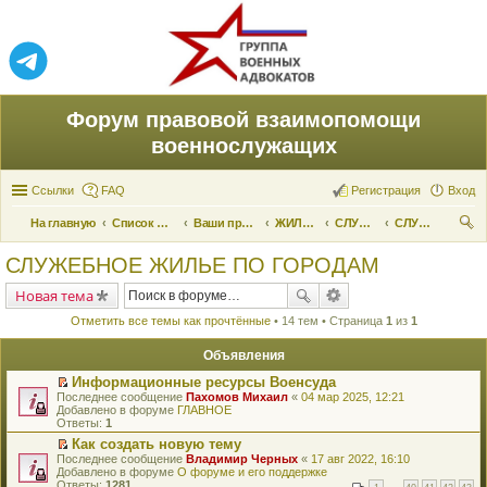
Форум правовой взаимопомощи
военнослужащих
Ссылки
FAQ
Регистрация
Вход
На главную
Список форумов
Ваши права и их реализация
ЖИЛИЩНЫЕ ВОПРОСЫ
СЛУЖЕБНОЕ ЖИЛЬЕ
СЛУЖЕБНОЕ ЖИЛЬЕ ПО ГОРОДАМ
ои
СЛУЖЕБНОЕ ЖИЛЬЕ ПО ГОРОДАМ
ск
Новая тема
Отметить все темы как прочтённые
• 14 тем • Страница
1
из
1
Объявления
Информационные ресурсы Военсуда
П
Последнее сообщение
Пахомов Михаил
«
04 мар 2025, 12:21
е
Добавлено в форуме
ГЛАВНОЕ
р
Ответы:
1
е
Как создать новую тему
й
П
Последнее сообщение
т
Владимир Черных
«
17 авг 2022, 16:10
е
Добавлено в форуме
и
О форуме и его поддержке
р
Ответы:
к
1281