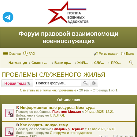
Форум правовой взаимопомощи
военнослужащих
Ссылки
FAQ
Регистрация
Вход
На главную
Список форумов
Ваши права и их реализация
ЖИЛИЩНЫЕ ВОПРОСЫ
СЛУЖЕБНОЕ ЖИЛЬЕ
ПРОБЛЕМЫ СЛУЖЕБНОГО ЖИЛЬЯ
ои
ПРОБЛЕМЫ СЛУЖЕБНОГО ЖИЛЬЯ
ск
Новая тема
Отметить все темы как прочтённые
• 20 тем • Страница
1
из
1
Объявления
Информационные ресурсы Военсуда
П
Последнее сообщение
Пахомов Михаил
«
04 мар 2025, 12:21
е
Добавлено в форуме
ГЛАВНОЕ
р
Ответы:
1
е
Как создать новую тему
й
П
Последнее сообщение
т
Владимир Черных
«
17 авг 2022, 16:10
е
Добавлено в форуме
и
О форуме и его поддержке
р
Ответы:
к
1281