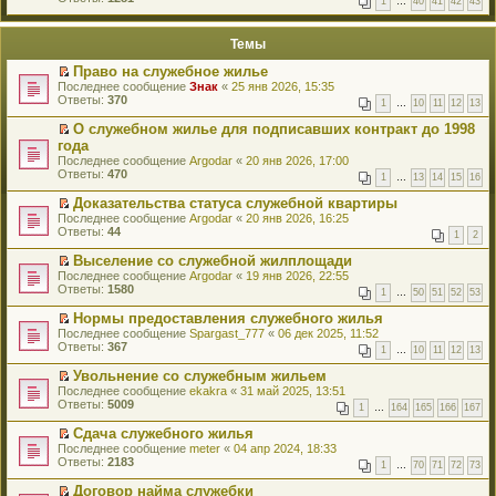
1
…
40
41
42
43
е
п
й
е
т
р
Темы
и
в
к
о
Право на служебное жилье
п
м
П
Последнее сообщение
Знак
«
25 янв 2026, 15:35
е
у
е
Ответы:
370
р
н
1
…
10
11
12
13
р
в
е
е
о
О служебном жилье для подписавших контракт до 1998
п
й
м
П
года
р
т
у
е
о
Последнее сообщение
Argodar
«
20 янв 2026, 17:00
и
н
р
ч
Ответы:
470
к
1
…
13
14
15
16
е
е
и
п
п
й
т
Доказательства статуса служебной квартиры
е
р
т
а
П
р
Последнее сообщение
Argodar
«
20 янв 2026, 16:25
о
и
н
е
в
Ответы:
44
ч
к
1
2
н
р
о
и
п
о
е
м
Выселение со служебной жилплощади
т
е
м
й
у
П
а
р
Последнее сообщение
Argodar
«
19 янв 2026, 22:55
у
т
н
е
н
в
Ответы:
1580
с
1
…
50
51
52
53
и
е
р
н
о
о
к
п
е
о
м
о
Нормы предоставления служебного жилья
п
р
й
м
у
б
П
Последнее сообщение
Spargast_777
«
06 дек 2025, 11:52
е
о
т
у
н
щ
е
Ответы:
367
р
ч
1
…
10
11
12
13
и
с
е
е
р
в
и
к
о
п
н
е
о
Увольнение со служебным жильем
т
п
о
р
и
й
м
П
а
Последнее сообщение
ekakra
«
31 май 2025, 13:51
е
б
о
ю
т
у
е
н
Ответы:
5009
р
щ
ч
1
…
164
165
166
167
и
н
р
н
в
е
и
к
е
е
о
о
Сдача служебного жилья
н
т
п
п
й
м
м
П
и
а
Последнее сообщение
meter
«
04 апр 2024, 18:33
е
р
т
у
у
е
ю
н
Ответы:
2183
р
1
…
70
71
72
73
о
и
с
н
р
н
в
ч
к
о
е
е
о
о
Договор найма служебки
и
п
о