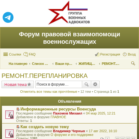
Форум правовой взаимопомощи
военнослужащих
Ссылки
FAQ
Регистрация
Вход
На главную
Список форумов
Ваши права и их реализация
ЖИЛИЩНЫЕ ВОПРОСЫ
РЕМОНТ.ПЕРЕПЛАНИРОВКА
ои
РЕМОНТ.ПЕРЕПЛАНИРОВКА
ск
Новая тема
Отметить все темы как прочтённые
• 12 тем • Страница
1
из
1
Объявления
Информационные ресурсы Военсуда
П
Последнее сообщение
Пахомов Михаил
«
04 мар 2025, 12:21
е
Добавлено в форуме
ГЛАВНОЕ
р
Ответы:
1
е
Как создать новую тему
й
П
Последнее сообщение
т
Владимир Черных
«
17 авг 2022, 16:10
е
Добавлено в форуме
и
О форуме и его поддержке
р
Ответы:
к
1281