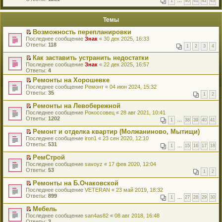
1
…
40
41
42
43
е
п
й
е
т
р
Темы
и
в
к
о
Возможность перепланировки
п
м
П
Последнее сообщение
Знак
«
30 дек 2025, 16:33
е
у
е
Ответы:
118
р
н
1
2
3
4
р
в
е
е
о
Как заставить устранить недостатки
п
й
м
П
Последнее сообщение
р
Знак
«
22 дек 2025, 16:57
т
у
е
Ответы:
о
4
и
н
р
ч
к
Ремонты на Хорошевке
е
е
и
п
П
Последнее сообщение
п
й
Ремонт
«
04 июн 2024, 15:32
т
е
е
Ответы:
р
т
35
а
1
2
р
р
о
и
н
в
е
ч
к
Ремонты на Левобережной
н
о
й
и
п
П
о
Последнее сообщение
Рокоссовец
«
28 авг 2021, 10:41
м
т
т
е
е
м
Ответы:
1202
у
1
…
38
39
40
41
и
а
р
р
у
н
к
н
в
е
с
Ремонт и отделка квартир (Молжаниново, Мытищи)
е
п
н
о
й
о
П
Последнее сообщение
п
iron1
«
23 сен 2020, 12:10
е
о
м
т
о
е
Ответы:
р
531
р
м
у
1
…
15
16
17
18
и
б
р
о
в
у
н
к
щ
е
ч
о
РемСтрой
с
е
п
е
й
и
м
П
Последнее сообщение
о
п
savoyz
«
17 фев 2020, 12:04
е
н
т
т
у
е
Ответы:
о
р
53
р
и
1
2
и
а
н
р
б
о
в
ю
к
н
е
е
щ
ч
о
Ремонты на Б.Очаковской
п
н
п
й
е
и
м
П
Последнее сообщение
VETERAN
«
23 май 2019, 18:32
е
о
р
т
н
т
у
е
Ответы:
899
р
м
1
…
27
28
29
30
о
и
и
а
н
р
в
у
ч
к
ю
н
е
е
о
Мебель
с
и
п
н
п
й
м
П
Последнее сообщение
о
san4as82
«
08 авг 2018, 16:48
т
е
о
р
т
у
е
Ответы:
о
3