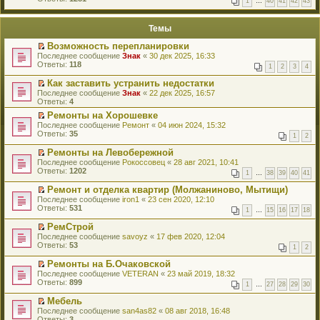
1
…
40
41
42
43
е
п
й
е
т
р
Темы
и
в
к
о
Возможность перепланировки
п
м
П
Последнее сообщение
Знак
«
30 дек 2025, 16:33
е
у
е
Ответы:
118
р
н
1
2
3
4
р
в
е
е
о
Как заставить устранить недостатки
п
й
м
П
Последнее сообщение
р
Знак
«
22 дек 2025, 16:57
т
у
е
Ответы:
о
4
и
н
р
ч
к
Ремонты на Хорошевке
е
е
и
п
П
Последнее сообщение
п
й
Ремонт
«
04 июн 2024, 15:32
т
е
е
Ответы:
р
т
35
а
1
2
р
р
о
и
н
в
е
ч
к
Ремонты на Левобережной
н
о
й
и
п
П
о
Последнее сообщение
Рокоссовец
«
28 авг 2021, 10:41
м
т
т
е
е
м
Ответы:
1202
у
1
…
38
39
40
41
и
а
р
р
у
н
к
н
в
е
с
Ремонт и отделка квартир (Молжаниново, Мытищи)
е
п
н
о
й
о
П
Последнее сообщение
п
iron1
«
23 сен 2020, 12:10
е
о
м
т
о
е
Ответы:
р
531
р
м
у
1
…
15
16
17
18
и
б
р
о
в
у
н
к
щ
е
ч
о
РемСтрой
с
е
п
е
й
и
м
П
Последнее сообщение
о
п
savoyz
«
17 фев 2020, 12:04
е
н
т
т
у
е
Ответы:
о
р
53
р
и
1
2
и
а
н
р
б
о
в
ю
к
н
е
е
щ
ч
о
Ремонты на Б.Очаковской
п
н
п
й
е
и
м
П
Последнее сообщение
VETERAN
«
23 май 2019, 18:32
е
о
р
т
н
т
у
е
Ответы:
899
р
м
1
…
27
28
29
30
о
и
и
а
н
р
в
у
ч
к
ю
н
е
е
о
Мебель
с
и
п
н
п
й
м
П
Последнее сообщение
о
san4as82
«
08 авг 2018, 16:48
т
е
о
р
т
у
е
Ответы:
о
3