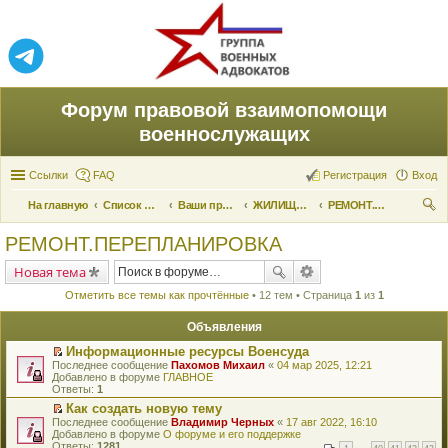
Форум правовой взаимопомощи
военнослужащих
Ссылки
FAQ
Регистрация
Вход
На главную
Список форумов
Ваши права и их реализация
ЖИЛИЩНЫЕ ВОПРОСЫ
РЕМОНТ.ПЕРЕПЛАНИРОВКА
ои
РЕМОНТ.ПЕРЕПЛАНИРОВКА
ск
Новая тема
Отметить все темы как прочтённые
• 12 тем • Страница
1
из
1
Объявления
Информационные ресурсы Военсуда
П
Последнее сообщение
Пахомов Михаил
«
04 мар 2025, 12:21
е
Добавлено в форуме
ГЛАВНОЕ
р
Ответы:
1
е
Как создать новую тему
й
П
Последнее сообщение
т
Владимир Черных
«
17 авг 2022, 16:10
е
Добавлено в форуме
и
О форуме и его поддержке
р
Ответы:
к
1281