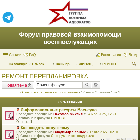
Форум правовой взаимопомощи
военнослужащих
Ссылки
FAQ
Регистрация
Вход
На главную
Список форумов
Ваши права и их реализация
ЖИЛИЩНЫЕ ВОПРОСЫ
РЕМОНТ.ПЕРЕПЛАНИРОВКА
ои
РЕМОНТ.ПЕРЕПЛАНИРОВКА
ск
Новая тема
Отметить все темы как прочтённые
• 12 тем • Страница
1
из
1
Объявления
Информационные ресурсы Военсуда
П
Последнее сообщение
Пахомов Михаил
«
04 мар 2025, 12:21
е
Добавлено в форуме
ГЛАВНОЕ
р
Ответы:
1
е
Как создать новую тему
й
П
Последнее сообщение
т
Владимир Черных
«
17 авг 2022, 16:10
е
Добавлено в форуме
и
О форуме и его поддержке
р
Ответы:
к
1281