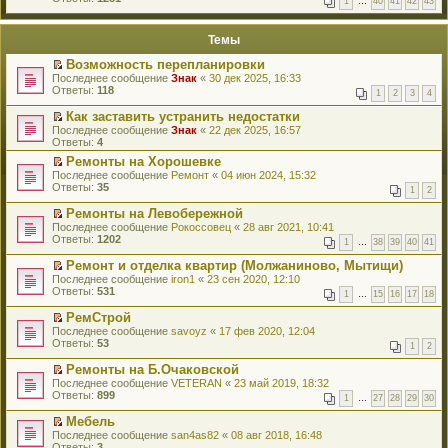
1
…
40
41
42
43
е
п
й
е
т
р
Темы
и
в
к
о
Возможность перепланировки
п
м
П
Последнее сообщение
Знак
«
30 дек 2025, 16:33
е
у
е
Ответы:
118
р
н
1
2
3
4
р
в
е
е
о
Как заставить устранить недостатки
п
й
м
П
Последнее сообщение
р
Знак
«
22 дек 2025, 16:57
т
у
е
Ответы:
о
4
и
н
р
ч
к
Ремонты на Хорошевке
е
е
и
п
П
Последнее сообщение
п
й
Ремонт
«
04 июн 2024, 15:32
т
е
е
Ответы:
р
т
35
а
1
2
р
р
о
и
н
в
е
ч
к
Ремонты на Левобережной
н
о
й
и
п
П
о
Последнее сообщение
Рокоссовец
«
28 авг 2021, 10:41
м
т
т
е
е
м
Ответы:
1202
у
1
…
38
39
40
41
и
а
р
р
у
н
к
н
в
е
с
Ремонт и отделка квартир (Молжаниново, Мытищи)
е
п
н
о
й
о
П
Последнее сообщение
п
iron1
«
23 сен 2020, 12:10
е
о
м
т
о
е
Ответы:
р
531
р
м
у
1
…
15
16
17
18
и
б
р
о
в
у
н
к
щ
е
ч
о
РемСтрой
с
е
п
е
й
и
м
П
Последнее сообщение
о
п
savoyz
«
17 фев 2020, 12:04
е
н
т
т
у
е
Ответы:
о
р
53
р
и
1
2
и
а
н
р
б
о
в
ю
к
н
е
е
щ
ч
о
Ремонты на Б.Очаковской
п
н
п
й
е
и
м
П
Последнее сообщение
VETERAN
«
23 май 2019, 18:32
е
о
р
т
н
т
у
е
Ответы:
899
р
м
1
…
27
28
29
30
о
и
и
а
н
р
в
у
ч
к
ю
н
е
е
о
Мебель
с
и
п
н
п
й
м
П
Последнее сообщение
о
san4as82
«
08 авг 2018, 16:48
т
е
о
р
т
у
е
Ответы:
о
3