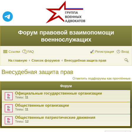
Форум правовой взаимопомощи
военнослужащих
Ссылки
FAQ
Регистрация
Вход
На главную
Список форумов
Внесудебная защита прав
ои
Внесудебная защита прав
ск
Отметить подфорумы как прочтённые
Форум
Официальные государственные организации
Темы:
11
Общественные организации
Темы:
11
Общественные патриотические движения
Темы:
12