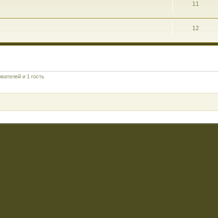
11
12
вателей и 1 гость