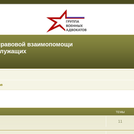
правовой взаимопомощи
служащих
ав
ТЕМЫ
11