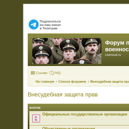
Подписаться
на наш канал
в Телеграм
Форум 
военно
voensud.ru
Ссылки
FAQ
На главную
Список форумов
Внесудебная защита пр
Внесудебная защита прав
ФОРУМ
Официальные государственные организации
Общественные организации