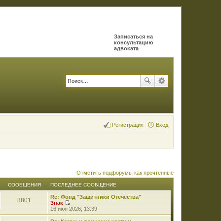
Записаться на
консультацию
адвоката
Регистрация
Вход
Отметить подфорумы как прочтённые
СООБЩЕНИЯ
ПОСЛЕДНЕЕ СООБЩЕНИЕ
Re: Фонд "Защитники Отечества"
3801
Знак
П
16 июн 2026, 13:39
е
р