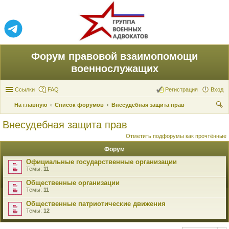
Форум правовой взаимопомощи
военнослужащих
Ссылки
FAQ
Регистрация
Вход
На главную
Список форумов
Внесудебная защита прав
ои
Внесудебная защита прав
ск
Отметить подфорумы как прочтённые
Форум
Официальные государственные организации
Темы:
11
Общественные организации
Темы:
11
Общественные патриотические движения
Темы:
12