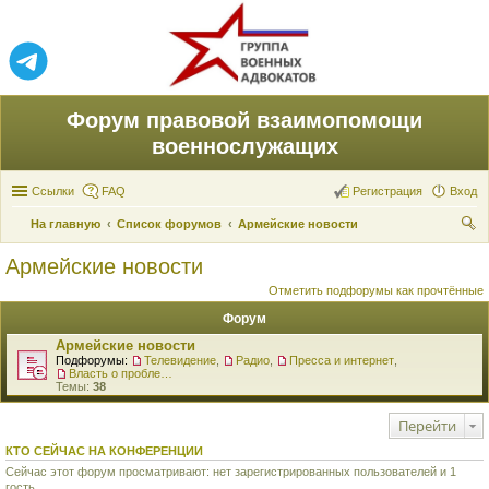
Форум правовой взаимопомощи
военнослужащих
Ссылки
FAQ
Регистрация
Вход
На главную
Список форумов
Армейские новости
ои
Армейские новости
ск
Отметить подфорумы как прочтённые
Форум
Армейские новости
Подфорумы:
Телевидение
,
Радио
,
Пресса и интернет
,
Власть о проблемах военнослужащих
Темы:
38
Перейти
КТО СЕЙЧАС НА КОНФЕРЕНЦИИ
Сейчас этот форум просматривают: нет зарегистрированных пользователей и 1
гость