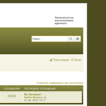
Записаться на
консультацию
адвоката
Регистрация
Вход
Отметить подфорумы как прочтённые
СООБЩЕНИЯ
ПОСЛЕДНЕЕ СООБЩЕНИЕ
Re: Интернет
18326
Майор Венцель
П
01 авг 2026, 15:17
е
р