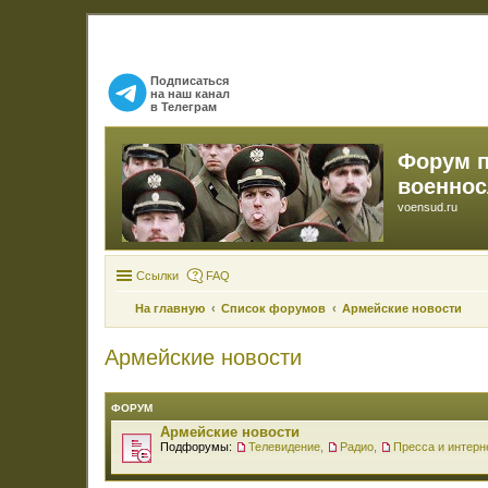
Подписаться
на наш канал
в Телеграм
Форум 
военно
voensud.ru
Ссылки
FAQ
На главную
Список форумов
Армейские новости
Армейские новости
ФОРУМ
Армейские новости
Подфорумы:
Телевидение
,
Радио
,
Пресса и интерн