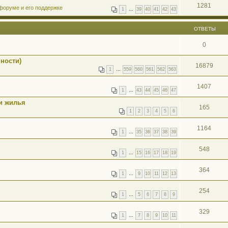
1281
форуме и его поддержке
1
…
39
40
41
42
43
ОТВЕТЫ
0
ности)
16879
1
…
559
560
561
562
563
1407
1
…
43
44
45
46
47
и жилья
165
1
2
3
4
5
6
1164
1
…
35
36
37
38
39
548
1
…
15
16
17
18
19
364
1
…
9
10
11
12
13
254
1
…
5
6
7
8
9
329
1
…
7
8
9
10
11