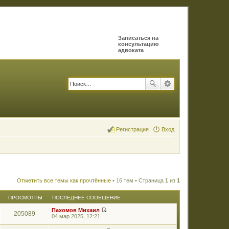
Записаться на
консультацию
адвоката
Регистрация
Вход
Отметить все темы как прочтённые
• 16 тем • Страница
1
из
1
ПРОСМОТРЫ
ПОСЛЕДНЕЕ СООБЩЕНИЕ
Пахомов Михаил
205089
П
04 мар 2025, 12:21
е
р