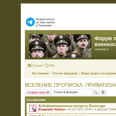
Подписаться
на наш канал
в Телеграм
Форум 
военно
voensud.ru
Ссылки
FAQ
На главную
Список форумов
Ваши права и их реали
ВСЕЛЕНИЕ.ПРОПИСКА. ПРИВАТИЗ
Новая тема
ОБЪЯВЛЕНИЯ
Информационные ресурсы Военсуда
П
Владимир Черных
» 25 окт 2021, 20:49 » в форуме
ГЛАВ
е
р