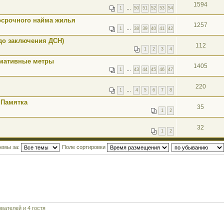
1594
1
…
50
51
52
53
54
осрочного найма жилья
1257
1
…
38
39
40
41
42
до заключения ДСН)
112
1
2
3
4
рмативные метры
1405
1
…
43
44
45
46
47
220
1
…
4
5
6
7
8
 Памятка
35
1
2
32
1
2
темы за:
Поле сортировки
вателей и 4 гостя