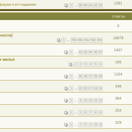
1281
форуме и его поддержке
1
…
39
40
41
42
43
ОТВЕТЫ
0
ности)
16879
1
…
559
560
561
562
563
1407
1
…
43
44
45
46
47
и жилья
165
1
2
3
4
5
6
1164
1
…
35
36
37
38
39
548
1
…
15
16
17
18
19
364
1
…
9
10
11
12
13
254
1
…
5
6
7
8
9
329
1
…
7
8
9
10
11