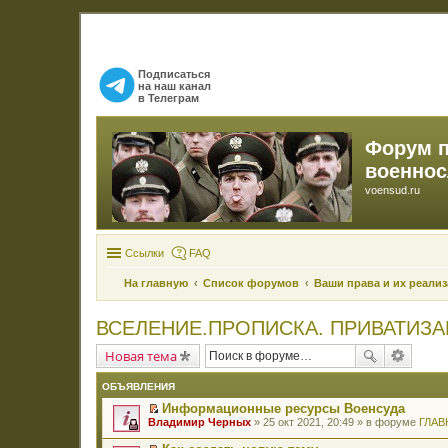
Подписаться
на наш канал
в Телеграм
Форум 
военно
voensud.ru
Ссылки
FAQ
На главную
Список форумов
Ваши права и их реали
ВСЕЛЕНИЕ.ПРОПИСКА. ПРИВАТИЗ
Новая тема
ОБЪЯВЛЕНИЯ
Информационные ресурсы Военсуда
П
Владимир Черных
» 25 окт 2021, 20:49 » в форуме
ГЛАВ
е
р