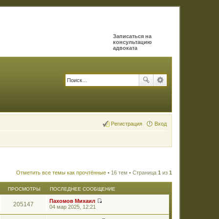
Записаться на
консультацию
адвоката
Регистрация
Вход
Отметить все темы как прочтённые
• 16 тем • Страница
1
из
1
ПРОСМОТРЫ
ПОСЛЕДНЕЕ СООБЩЕНИЕ
Пахомов Михаил
205147
П
04 мар 2025, 12:21
е
р