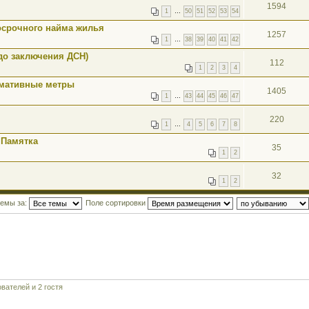
1594
1
…
50
51
52
53
54
осрочного найма жилья
1257
1
…
38
39
40
41
42
до заключения ДСН)
112
1
2
3
4
рмативные метры
1405
1
…
43
44
45
46
47
220
1
…
4
5
6
7
8
 Памятка
35
1
2
32
1
2
темы за:
Поле сортировки
вателей и 2 гостя