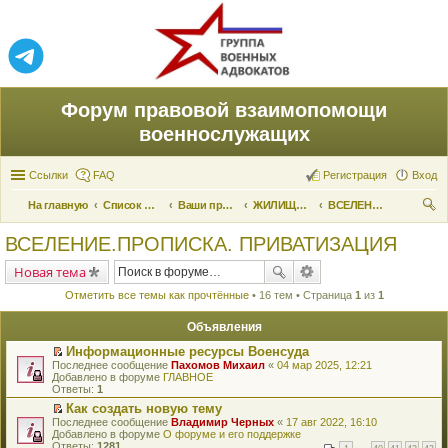
Форум правовой взаимопомощи
военнослужащих
Ссылки
FAQ
Регистрация
Вход
На главную
Список форумов
Ваши права и их реализация
ЖИЛИЩНЫЕ ВОПРОСЫ
ВСЕЛЕНИЕ.ПРОПИСКА. ПРИВАТИЗАЦИЯ
ои
ВСЕЛЕНИЕ.ПРОПИСКА. ПРИВАТИЗАЦИЯ
ск
Новая тема
Отметить все темы как прочтённые
• 16 тем • Страница
1
из
1
Объявления
Информационные ресурсы Военсуда
П
Последнее сообщение
Пахомов Михаил
«
04 мар 2025, 12:21
е
Добавлено в форуме
ГЛАВНОЕ
р
Ответы:
1
е
Как создать новую тему
й
П
Последнее сообщение
т
Владимир Черных
«
17 авг 2022, 16:10
е
Добавлено в форуме
и
О форуме и его поддержке
р
Ответы:
к
1281