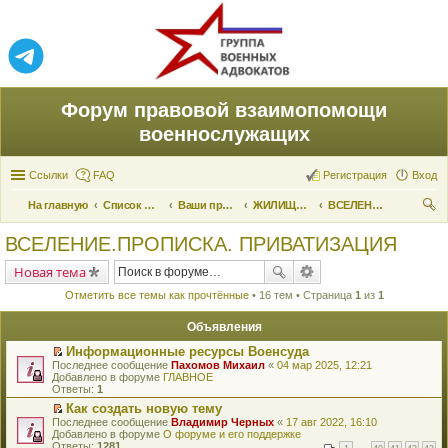
Форум правовой взаимопомощи
военнослужащих
Ссылки
FAQ
Регистрация
Вход
На главную
Список форумов
Ваши права и их реализация
ЖИЛИЩНЫЕ ВОПРОСЫ
ВСЕЛЕНИЕ.ПРОПИСКА. ПРИВАТИЗАЦИЯ
ои
ВСЕЛЕНИЕ.ПРОПИСКА. ПРИВАТИЗАЦИЯ
ск
Новая тема
Отметить все темы как прочтённые
• 16 тем • Страница
1
из
1
Объявления
Информационные ресурсы Военсуда
П
Последнее сообщение
Пахомов Михаил
«
04 мар 2025, 12:21
е
Добавлено в форуме
ГЛАВНОЕ
р
Ответы:
1
е
Как создать новую тему
й
П
Последнее сообщение
т
Владимир Черных
«
17 авг 2022, 16:10
е
Добавлено в форуме
и
О форуме и его поддержке
р
Ответы:
к
1281