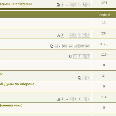
1281
форуме и его поддержке
1
…
39
40
41
42
43
ОТВЕТЫ
19
234
1
…
4
5
6
7
8
3172
1
…
102
103
104
105
106
110
1
2
3
4
Ф
8
ию
31
1
2
ой Думы по обороне
0
214
1
…
4
5
6
7
8
фонный узел)
0