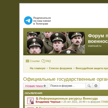
Подписаться
на наш канал
в Телеграм
Форум 
военно
voensud.ru
Ссылки
FAQ
На главную
Список форумов
Внесудебная защита пр
Официальные государственные орга
Новая тема
ОБЪЯВЛЕНИЯ
Информационные ресурсы Военсуда
П
Владимир Черных
» 25 окт 2021, 20:49 » в форуме
ГЛАВ
е
р