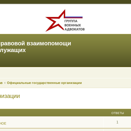
правовой взаимопомощи
служащих
ав
Официальные государственные организации
низации
ОТВЕТЫ
1
НОЕ