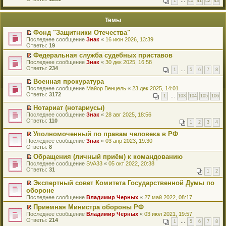
1
…
40
41
42
43
е
п
й
е
т
р
Темы
и
в
к
о
Фонд "Защитники Отечества"
п
м
П
Последнее сообщение
Знак
«
16 июн 2026, 13:39
е
у
е
Ответы:
19
р
н
р
в
е
Федеральная служба судебных приставов
е
о
п
П
Последнее сообщение
й
Знак
«
30 дек 2025, 16:58
м
р
е
Ответы:
т
234
у
1
…
5
6
7
8
о
р
и
н
ч
е
к
Военная прокуратура
е
и
й
п
П
Последнее сообщение
п
Майор Венцель
«
23 дек 2025, 14:01
т
т
е
е
Ответы:
р
3172
а
1
…
103
104
105
106
и
р
р
о
н
к
в
е
ч
Нотариат (нотариусы)
н
п
о
й
и
П
о
Последнее сообщение
Знак
«
28 авг 2025, 18:56
е
м
т
т
е
м
Ответы:
110
р
у
1
2
3
4
и
а
р
у
в
н
к
н
е
с
о
Уполномоченный по правам человека в РФ
е
п
н
й
о
м
П
Последнее сообщение
п
Знак
«
03 апр 2023, 19:30
е
о
т
о
у
е
Ответы:
р
8
р
м
и
б
н
р
о
в
у
к
Обращения (личный приём) к командованию
щ
е
е
ч
о
с
п
П
е
Последнее сообщение
п
й
SVA33
«
05 окт 2022, 20:38
и
м
о
е
е
н
Ответы:
р
т
31
т
у
1
2
о
р
р
и
о
и
а
н
б
в
е
ю
ч
к
Экспертный совет Комитета Государственной Думы по
н
е
щ
о
й
и
п
П
н
обороне
п
е
м
т
т
е
е
о
р
Последнее сообщение
н
Владимир Черных
«
27 май 2022, 08:17
у
и
а
р
р
м
о
и
н
к
н
в
е
Приемная Министра обороны РФ
у
ч
ю
е
п
н
о
й
П
с
Последнее сообщение
и
Владимир Черных
«
03 июл 2021, 19:57
п
е
о
м
т
е
о
Ответы:
т
214
р
1
…
5
6
7
8
р
м
у
и
р
о