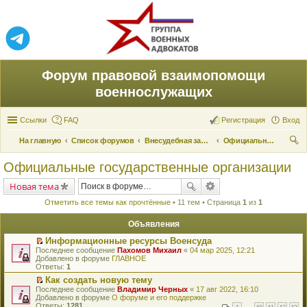
Форум правовой взаимопомощи
военнослужащих
Ссылки
FAQ
Регистрация
Вход
На главную
Список форумов
Внесудебная защита прав
Официальные государственные организации
ои
Официальные государственные организации
ск
Новая тема
Отметить все темы как прочтённые
• 11 тем • Страница
1
из
1
Объявления
Информационные ресурсы Военсуда
П
Последнее сообщение
Пахомов Михаил
«
04 мар 2025, 12:21
е
Добавлено в форуме
ГЛАВНОЕ
р
Ответы:
1
е
Как создать новую тему
й
П
Последнее сообщение
т
Владимир Черных
«
17 авг 2022, 16:10
е
Добавлено в форуме
и
О форуме и его поддержке
р
Ответы:
к
1281