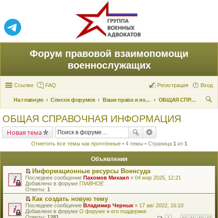
Форум правовой взаимопомощи
военнослужащих
Ссылки
FAQ
Регистрация
Вход
На главную
Список форумов
Ваши права и их реализация
ОБЩАЯ СПРАВОЧНАЯ ИНФОРМАЦИЯ
ои
ОБЩАЯ СПРАВОЧНАЯ ИНФОРМАЦИЯ
ск
Новая тема
Отметить все темы как прочтённые
• 4 темы • Страница
1
из
1
Объявления
Информационные ресурсы Военсуда
П
Последнее сообщение
Пахомов Михаил
«
04 мар 2025, 12:21
е
Добавлено в форуме
ГЛАВНОЕ
р
Ответы:
1
е
Как создать новую тему
й
П
Последнее сообщение
т
Владимир Черных
«
17 авг 2022, 16:10
е
Добавлено в форуме
и
О форуме и его поддержке
р
Ответы:
к
1281