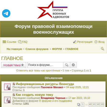
Форум правовой взаимопомощи
военнослужащих
Ссылки
FAQ
Регистрация
Вход
На главную
Список форумов
ФОРУМ
ГЛАВНОЕ
ои
ГЛАВНОЕ
ск
Новая тема
Отметить все темы как прочтённые
• 5 тем • Страница
1
из
1
Объявления
Информационные ресурсы Военсуда
П
Последнее сообщение
Пахомов Михаил
«
04 мар 2025, 12:21
е
Ответы:
1
р
Как создать новую тему
е
П
Последнее сообщение
й
Владимир Черных
«
17 авг 2022, 16:10
е
Добавлено в форуме
т
О форуме и его поддержке
р
Ответы:
и
1281
1
…
40
41
42
43
е
к