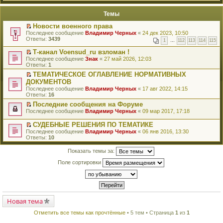
й
п
т
е
Темы
и
р
к
в
Новости военного права
п
о
П
Последнее сообщение
Владимир Черных
«
24 дек 2023, 10:50
е
м
е
Ответы:
3439
р
у
1
…
112
113
114
115
р
в
н
е
о
Т-канал Voensud_ru взломан !
е
й
м
П
Последнее сообщение
п
Знак
«
27 май 2026, 12:03
т
у
е
Ответы:
р
1
и
н
р
о
к
ТЕМАТИЧЕСКОЕ ОГЛАВЛЕНИЕ НОРМАТИВНЫХ
е
е
ч
п
П
ДОКУМЕНТОВ
п
й
и
е
е
р
т
Последнее сообщение
т
Владимир Черных
«
17 авг 2022, 14:15
р
р
о
и
Ответы:
а
16
в
е
ч
к
н
о
й
Последние сообщения на Форуме
и
п
н
м
т
П
Последнее сообщение
т
е
Владимир Черных
«
09 мар 2017, 17:18
о
у
и
е
а
р
м
н
к
р
н
в
СУДЕБНЫЕ РЕШЕНИЯ ПО ТЕМАТИКЕ
у
е
п
е
н
о
П
с
Последнее сообщение
Владимир Черных
«
06 янв 2016, 13:30
п
е
й
о
м
е
о
Ответы:
10
р
р
т
м
у
р
о
о
в
и
у
н
е
б
Показать темы за:
ч
о
к
с
е
й
щ
и
м
п
о
п
т
е
Поле сортировки
т
у
е
о
р
и
н
а
н
р
б
о
к
и
н
е
в
щ
ч
п
ю
н
п
о
е
и
е
о
р
м
н
т
р
м
о
у
и
а
в
у
ч
н
Новая тема
ю
н
о
с
и
е
н
м
о
т
п
о
Отметить все темы как прочтённые
• 5 тем • Страница
1
из
1
у
о
а
р
м
н
б