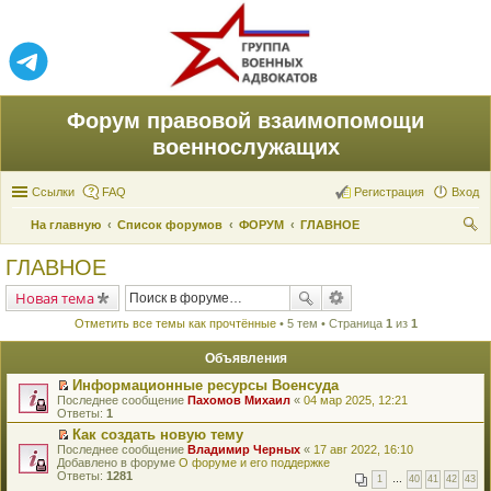
Форум правовой взаимопомощи
военнослужащих
Ссылки
FAQ
Регистрация
Вход
На главную
Список форумов
ФОРУМ
ГЛАВНОЕ
ои
ГЛАВНОЕ
ск
Новая тема
Отметить все темы как прочтённые
• 5 тем • Страница
1
из
1
Объявления
Информационные ресурсы Военсуда
П
Последнее сообщение
Пахомов Михаил
«
04 мар 2025, 12:21
е
Ответы:
1
р
Как создать новую тему
е
П
Последнее сообщение
й
Владимир Черных
«
17 авг 2022, 16:10
е
Добавлено в форуме
т
О форуме и его поддержке
р
Ответы:
и
1281
1
…
40
41
42
43
е
к