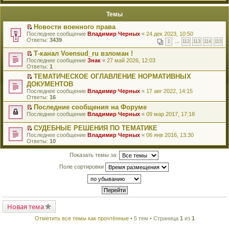
й
п
т
е
Темы
и
р
к
в
Новости военного права
п
о
П
Последнее сообщение
Владимир Черных
«
24 дек 2023, 10:50
е
м
е
Ответы:
3439
р
у
1
…
112
113
114
115
р
в
н
е
о
Т-канал Voensud_ru взломан !
е
й
м
П
Последнее сообщение
п
Знак
«
27 май 2026, 12:03
т
у
е
Ответы:
р
1
и
н
р
о
к
ТЕМАТИЧЕСКОЕ ОГЛАВЛЕНИЕ НОРМАТИВНЫХ
е
е
ч
п
П
ДОКУМЕНТОВ
п
й
и
е
е
р
т
Последнее сообщение
т
Владимир Черных
«
17 авг 2022, 14:15
р
р
о
и
Ответы:
а
16
в
е
ч
к
н
о
й
Последние сообщения на Форуме
и
п
н
м
т
П
Последнее сообщение
т
е
Владимир Черных
«
09 мар 2017, 17:18
о
у
и
е
а
р
м
н
к
р
н
в
СУДЕБНЫЕ РЕШЕНИЯ ПО ТЕМАТИКЕ
у
е
п
е
н
о
П
с
Последнее сообщение
Владимир Черных
«
06 янв 2016, 13:30
п
е
й
о
м
е
о
Ответы:
10
р
р
т
м
у
р
о
о
в
и
у
н
е
б
Показать темы за:
ч
о
к
с
е
й
щ
и
м
п
о
п
т
е
Поле сортировки
т
у
е
о
р
и
н
а
н
р
б
о
к
и
н
е
в
щ
ч
п
ю
н
п
о
е
и
е
о
р
м
н
т
р
м
о
у
и
а
в
у
ч
н
Новая тема
ю
н
о
с
и
е
н
м
о
т
п
о
Отметить все темы как прочтённые
• 5 тем • Страница
1
из
1
у
о
а
р
м
н
б