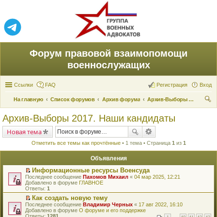
Форум правовой взаимопомощи
военнослужащих
Ссылки
FAQ
Регистрация
Вход
На главную
Список форумов
Архив форума
Архив-Выборы 2017. Наши кандидаты
ои
Архив-Выборы 2017. Наши кандидаты
ск
Новая тема
Отметить все темы как прочтённые
• 1 тема • Страница
1
из
1
Объявления
Информационные ресурсы Военсуда
П
Последнее сообщение
Пахомов Михаил
«
04 мар 2025, 12:21
е
Добавлено в форуме
ГЛАВНОЕ
р
Ответы:
1
е
Как создать новую тему
й
П
Последнее сообщение
т
Владимир Черных
«
17 авг 2022, 16:10
е
Добавлено в форуме
и
О форуме и его поддержке
р
Ответы:
к
1281