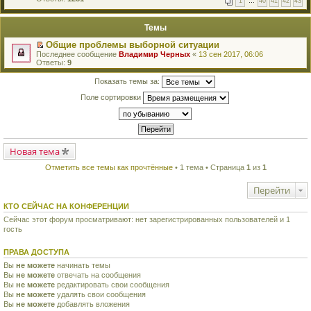
1
…
40
41
42
43
е
п
й
е
т
р
Темы
и
в
к
о
Общие проблемы выборной ситуации
п
м
П
Последнее сообщение
Владимир Черных
«
13 сен 2017, 06:06
е
у
е
Ответы:
9
р
н
р
в
е
е
о
Показать темы за:
п
й
м
р
т
у
Поле сортировки
о
и
н
ч
к
е
и
п
п
т
е
р
а
р
о
н
в
ч
н
Новая тема
о
и
о
м
т
м
Отметить все темы как прочтённые
• 1 тема • Страница
1
из
1
у
а
у
н
н
с
е
н
Перейти
о
п
о
о
р
м
КТО СЕЙЧАС НА КОНФЕРЕНЦИИ
б
о
у
щ
ч
Сейчас этот форум просматривают: нет зарегистрированных пользователей и 1
с
е
и
гость
о
н
т
о
и
а
б
ю
ПРАВА ДОСТУПА
н
щ
н
е
Вы
не можете
начинать темы
о
н
Вы
не можете
отвечать на сообщения
м
и
Вы
не можете
редактировать свои сообщения
у
ю
с
Вы
не можете
удалять свои сообщения
о
Вы
не можете
добавлять вложения
о